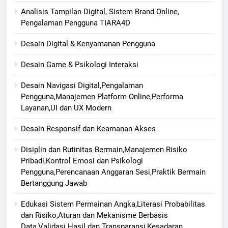
Analisis Tampilan Digital, Sistem Brand Online,
Pengalaman Pengguna TIARA4D
Desain Digital & Kenyamanan Pengguna
Desain Game & Psikologi Interaksi
Desain Navigasi Digital,Pengalaman
Pengguna,Manajemen Platform Online,Performa
Layanan,UI dan UX Modern
Desain Responsif dan Keamanan Akses
Disiplin dan Rutinitas Bermain,Manajemen Risiko
Pribadi,Kontrol Emosi dan Psikologi
Pengguna,Perencanaan Anggaran Sesi,Praktik Bermain
Bertanggung Jawab
Edukasi Sistem Permainan Angka,Literasi Probabilitas
dan Risiko,Aturan dan Mekanisme Berbasis
Data,Validasi Hasil dan Transparansi,Kesadaran