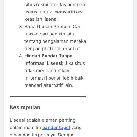
situs resmi otoritas pemberi
lisensi untuk memverifikasi
keaslian lisensi.
Baca Ulasan Pemain
: Cari
ulasan dari pemain lain
tentang pengalaman mereka
dengan platform tersebut.
Hindari Bandar Tanpa
Informasi Lisensi
: Jika situs
tidak mencantumkan
informasi lisensi, lebih baik
mencari alternatif lain.
Kesimpulan
Lisensi adalah elemen penting
dalam memilih
bandar togel
yang
aman dan terpercaya. Dengan