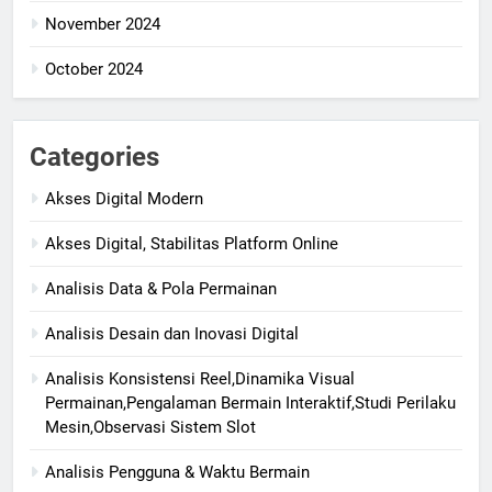
November 2024
October 2024
Categories
Akses Digital Modern
Akses Digital, Stabilitas Platform Online
Analisis Data & Pola Permainan
Analisis Desain dan Inovasi Digital
Analisis Konsistensi Reel,Dinamika Visual
Permainan,Pengalaman Bermain Interaktif,Studi Perilaku
Mesin,Observasi Sistem Slot
Analisis Pengguna & Waktu Bermain