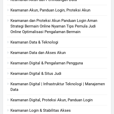
Keamanan Akun, Panduan Login, Proteksi Akun
Keamanan dan Proteksi Akun Panduan Login Aman
Strategi Bermain Online Nyaman Tips Pemula Judi
Online Optimalisasi Pengalaman Bermain
Keamanan Data & Teknologi
Keamanan Data dan Akses Akun
Keamanan Digital & Pengalaman Pengguna
Keamanan Digital & Situs Judi
Keamanan Digital | Infrastruktur Teknologi | Manajemen
Data
Keamanan Digital, Proteksi Akun, Panduan Login
Keamanan Login & Stabilitas Akses