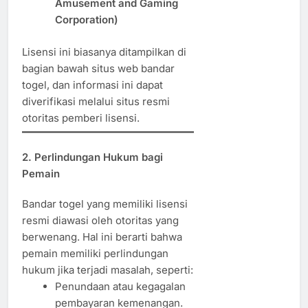
Amusement and Gaming
Corporation)
Lisensi ini biasanya ditampilkan di
bagian bawah situs web bandar
togel, dan informasi ini dapat
diverifikasi melalui situs resmi
otoritas pemberi lisensi.
2.
Perlindungan Hukum bagi
Pemain
Bandar togel yang memiliki lisensi
resmi diawasi oleh otoritas yang
berwenang. Hal ini berarti bahwa
pemain memiliki perlindungan
hukum jika terjadi masalah, seperti:
Penundaan atau kegagalan
pembayaran kemenangan.