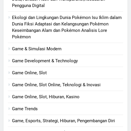
Pengguna Digital
Ekologi dan Lingkungan Dunia Pokémon Isu Iklim dalam
Dunia Fiksi Adaptasi dan Kelangsungan Pokémon
Keseimbangan Alam dan Pokémon Analisis Lore
Pokémon
Game & Simulasi Modern
Game Development & Technology
Game Online, Slot
Game Online, Slot Online, Teknologi & Inovasi
Game Online, Slot, Hiburan, Kasino
Game Trends
Game, Esports, Strategi, Hiburan, Pengembangan Diri