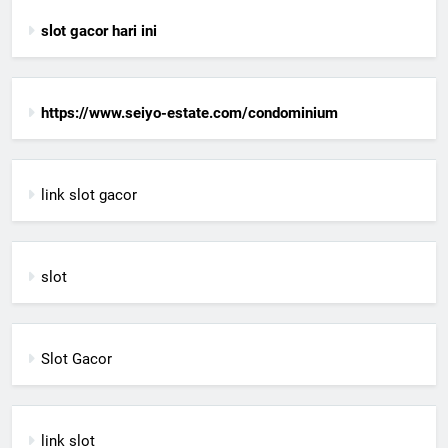
slot gacor hari ini
https://www.seiyo-estate.com/condominium
link slot gacor
slot
Slot Gacor
link slot