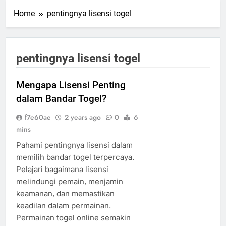
Home
pentingnya lisensi togel
pentingnya lisensi togel
Mengapa Lisensi Penting
dalam Bandar Togel?
f7e60ae
2 years ago
0
6
mins
Pahami pentingnya lisensi dalam
memilih bandar togel terpercaya.
Pelajari bagaimana lisensi
melindungi pemain, menjamin
keamanan, dan memastikan
keadilan dalam permainan.
Permainan togel online semakin