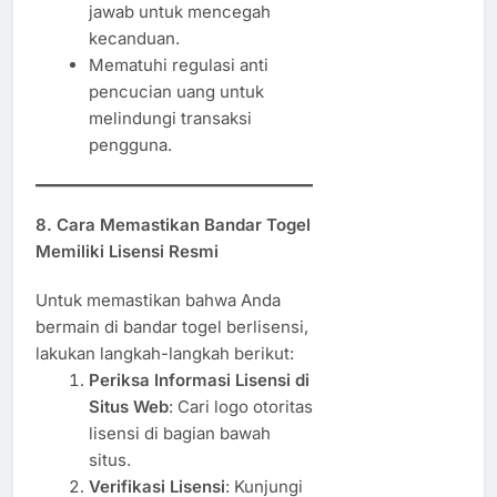
jawab untuk mencegah
kecanduan.
Mematuhi regulasi anti
pencucian uang untuk
melindungi transaksi
pengguna.
8.
Cara Memastikan Bandar Togel
Memiliki Lisensi Resmi
Untuk memastikan bahwa Anda
bermain di bandar togel berlisensi,
lakukan langkah-langkah berikut:
Periksa Informasi Lisensi di
Situs Web
: Cari logo otoritas
lisensi di bagian bawah
situs.
Verifikasi Lisensi
: Kunjungi