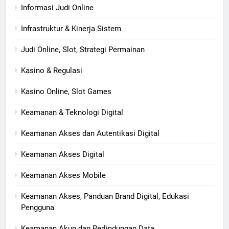
Informasi Judi Online
Infrastruktur & Kinerja Sistem
Judi Online, Slot, Strategi Permainan
Kasino & Regulasi
Kasino Online, Slot Games
Keamanan & Teknologi Digital
Keamanan Akses dan Autentikasi Digital
Keamanan Akses Digital
Keamanan Akses Mobile
Keamanan Akses, Panduan Brand Digital, Edukasi
Pengguna
Keamanan Akun dan Perlindungan Data