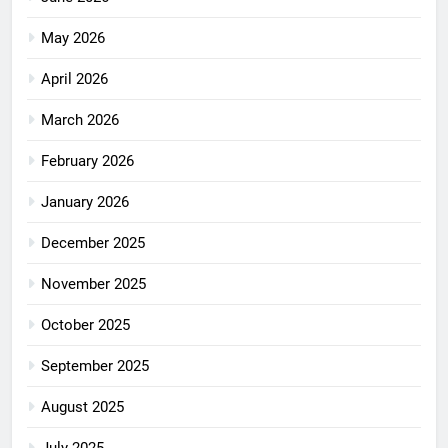
May 2026
April 2026
March 2026
February 2026
January 2026
December 2025
November 2025
October 2025
September 2025
August 2025