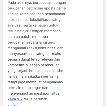
Pada akhirnya, beradaptasi dengan
perubahan patch dan update game
adalah kombinasi dari pemahaman
mekanisme, fleksibilitas strategi,
evaluasi, serta kemauan untuk
terus belajar. Dengan membaca
catatan patch, mencoba
perubahan secara langsung,
mengamati reaksi komunitas, dan
menyesuaikan strategi bermain,
pemain dapat tetap relevan dan
kompetitif di setiap pembaruan
yang terjadi. Kemampuan ini tidak
hanya meningkatkan performa,
tetapi juga membuat pengalaman
bermain tetap segar dan
menyenangkan meskipun
situs
kaya787
terus berubah.