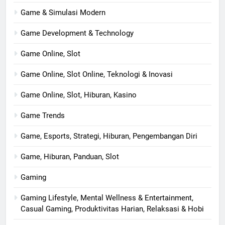
Game & Simulasi Modern
Game Development & Technology
Game Online, Slot
Game Online, Slot Online, Teknologi & Inovasi
Game Online, Slot, Hiburan, Kasino
Game Trends
Game, Esports, Strategi, Hiburan, Pengembangan Diri
Game, Hiburan, Panduan, Slot
Gaming
Gaming Lifestyle, Mental Wellness & Entertainment,
Casual Gaming, Produktivitas Harian, Relaksasi & Hobi