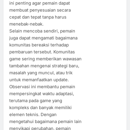
ini penting agar pemain dapat
membuat penyesuaian secara
cepat dan tepat tanpa harus
menebak-nebak.
Selain mencoba sendiri, pemain
juga dapat mengamati bagaimana
komunitas bereaksi terhadap
pembaruan tersebut. Komunitas
game sering memberikan wawasan
tambahan mengenai strategi baru,
masalah yang muncul, atau trik
untuk memanfaatkan update.
Observasi ini membantu pemain
mempersingkat waktu adaptasi,
terutama pada game yang
kompleks dan banyak memiliki
elemen teknis. Dengan
mengetahui bagaimana pemain lain
menyikapi perubahan, pemain