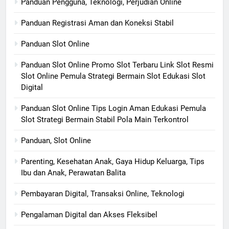
Panduan Pengguna, Teknologi, Perjudian Online
Panduan Registrasi Aman dan Koneksi Stabil
Panduan Slot Online
Panduan Slot Online Promo Slot Terbaru Link Slot Resmi
Slot Online Pemula Strategi Bermain Slot Edukasi Slot
Digital
Panduan Slot Online Tips Login Aman Edukasi Pemula
Slot Strategi Bermain Stabil Pola Main Terkontrol
Panduan, Slot Online
Parenting, Kesehatan Anak, Gaya Hidup Keluarga, Tips
Ibu dan Anak, Perawatan Balita
Pembayaran Digital, Transaksi Online, Teknologi
Pengalaman Digital dan Akses Fleksibel