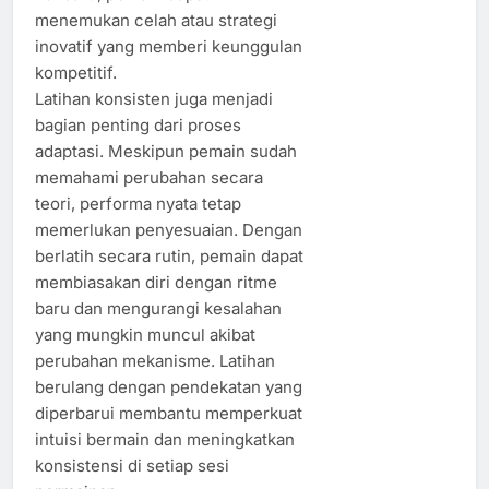
menemukan celah atau strategi
inovatif yang memberi keunggulan
kompetitif.
Latihan konsisten juga menjadi
bagian penting dari proses
adaptasi. Meskipun pemain sudah
memahami perubahan secara
teori, performa nyata tetap
memerlukan penyesuaian. Dengan
berlatih secara rutin, pemain dapat
membiasakan diri dengan ritme
baru dan mengurangi kesalahan
yang mungkin muncul akibat
perubahan mekanisme. Latihan
berulang dengan pendekatan yang
diperbarui membantu memperkuat
intuisi bermain dan meningkatkan
konsistensi di setiap sesi