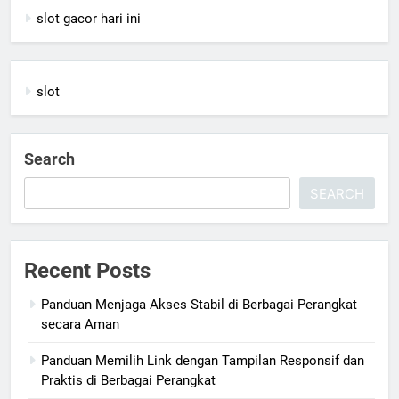
slot gacor hari ini
slot
Search
SEARCH
Recent Posts
Panduan Menjaga Akses Stabil di Berbagai Perangkat
secara Aman
Panduan Memilih Link dengan Tampilan Responsif dan
Praktis di Berbagai Perangkat