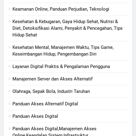
Keamanan Online, Panduan Perjudian, Teknologi
Kesehatan & Kebugaran, Gaya Hidup Sehat, Nutrisi &
Diet, Detoksifikasi Alami, Penyakit & Pencegahan, Tips
Hidup Sehat
Kesehatan Mental, Manajemen Waktu, Tips Game,
Keseimbangan Hidup, Pengembangan Diri
Layanan Digital Praktis & Pengalaman Pengguna
Manajemen Server dan Akses Alternatif
Olahraga, Sepak Bola, Industri Taruhan
Panduan Akses Alternatif Digital
Panduan Akses Digital
Panduan Akses Digital,Manajemen Akses
Online,Keandalan Sistem,Infrastruktur