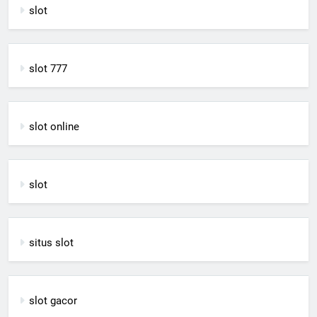
slot
slot 777
slot online
slot
situs slot
slot gacor