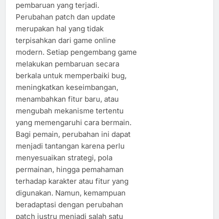
pembaruan yang terjadi.
Perubahan patch dan update
merupakan hal yang tidak
terpisahkan dari game online
modern. Setiap pengembang game
melakukan pembaruan secara
berkala untuk memperbaiki bug,
meningkatkan keseimbangan,
menambahkan fitur baru, atau
mengubah mekanisme tertentu
yang memengaruhi cara bermain.
Bagi pemain, perubahan ini dapat
menjadi tantangan karena perlu
menyesuaikan strategi, pola
permainan, hingga pemahaman
terhadap karakter atau fitur yang
digunakan. Namun, kemampuan
beradaptasi dengan perubahan
patch justru menjadi salah satu