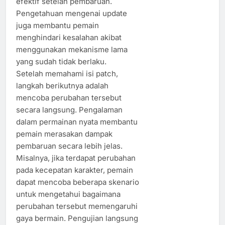
efektif setelah pembaruan.
Pengetahuan mengenai update
juga membantu pemain
menghindari kesalahan akibat
menggunakan mekanisme lama
yang sudah tidak berlaku.
Setelah memahami isi patch,
langkah berikutnya adalah
mencoba perubahan tersebut
secara langsung. Pengalaman
dalam permainan nyata membantu
pemain merasakan dampak
pembaruan secara lebih jelas.
Misalnya, jika terdapat perubahan
pada kecepatan karakter, pemain
dapat mencoba beberapa skenario
untuk mengetahui bagaimana
perubahan tersebut memengaruhi
gaya bermain. Pengujian langsung