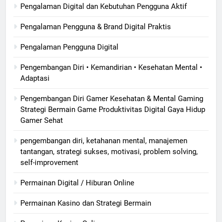
Pengalaman Digital dan Kebutuhan Pengguna Aktif
Pengalaman Pengguna & Brand Digital Praktis
Pengalaman Pengguna Digital
Pengembangan Diri • Kemandirian • Kesehatan Mental •
Adaptasi
Pengembangan Diri Gamer Kesehatan & Mental Gaming
Strategi Bermain Game Produktivitas Digital Gaya Hidup
Gamer Sehat
pengembangan diri, ketahanan mental, manajemen
tantangan, strategi sukses, motivasi, problem solving,
self-improvement
Permainan Digital / Hiburan Online
Permainan Kasino dan Strategi Bermain