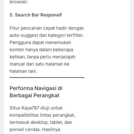
browser.
5.
Search Bar Responsif
Fitur pencarian cepat hadir dengan
auto-suggest dan kategori terfilter.
Pengguna dapat menemukan
konten hanya dalam beberapa
ketikan, tanpa perlu menjelajah
manual dari satu halaman ke
halaman lain.
Performa Navigasi di
Berbagai Perangkat
Situs Kaya787 diuji untuk
kompatibilitas lintas perangkat,
termasuk desktop, tablet, dan
ponsel cerdas. Hasilnya