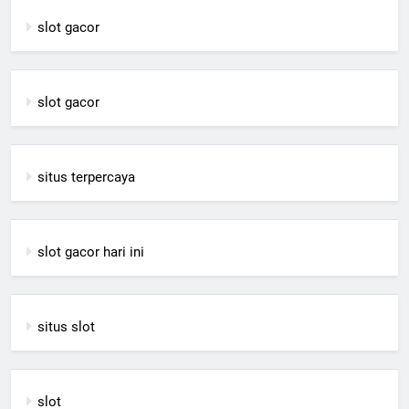
slot gacor
slot gacor
situs terpercaya
slot gacor hari ini
situs slot
slot