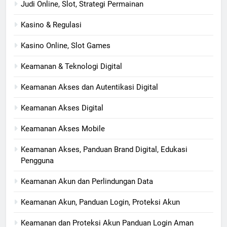
Judi Online, Slot, Strategi Permainan
Kasino & Regulasi
Kasino Online, Slot Games
Keamanan & Teknologi Digital
Keamanan Akses dan Autentikasi Digital
Keamanan Akses Digital
Keamanan Akses Mobile
Keamanan Akses, Panduan Brand Digital, Edukasi
Pengguna
Keamanan Akun dan Perlindungan Data
Keamanan Akun, Panduan Login, Proteksi Akun
Keamanan dan Proteksi Akun Panduan Login Aman