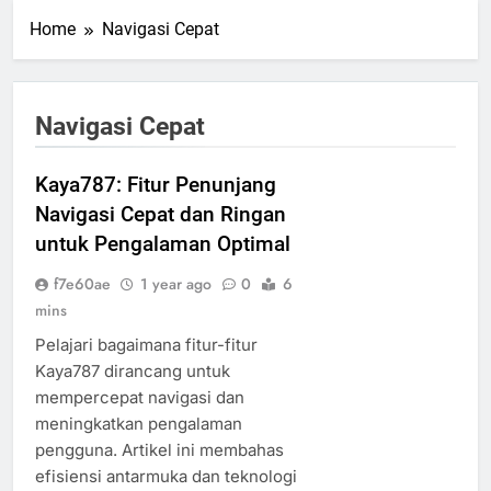
Home
Navigasi Cepat
Navigasi Cepat
Kaya787: Fitur Penunjang
Navigasi Cepat dan Ringan
untuk Pengalaman Optimal
f7e60ae
1 year ago
0
6
mins
Pelajari bagaimana fitur-fitur
Kaya787 dirancang untuk
mempercepat navigasi dan
meningkatkan pengalaman
pengguna. Artikel ini membahas
efisiensi antarmuka dan teknologi