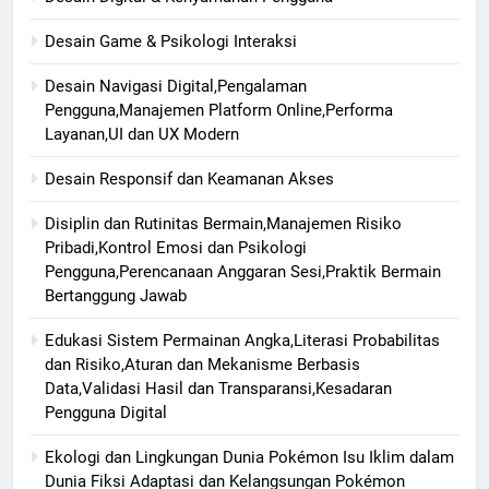
Desain Game & Psikologi Interaksi
Desain Navigasi Digital,Pengalaman
Pengguna,Manajemen Platform Online,Performa
Layanan,UI dan UX Modern
Desain Responsif dan Keamanan Akses
Disiplin dan Rutinitas Bermain,Manajemen Risiko
Pribadi,Kontrol Emosi dan Psikologi
Pengguna,Perencanaan Anggaran Sesi,Praktik Bermain
Bertanggung Jawab
Edukasi Sistem Permainan Angka,Literasi Probabilitas
dan Risiko,Aturan dan Mekanisme Berbasis
Data,Validasi Hasil dan Transparansi,Kesadaran
Pengguna Digital
Ekologi dan Lingkungan Dunia Pokémon Isu Iklim dalam
Dunia Fiksi Adaptasi dan Kelangsungan Pokémon