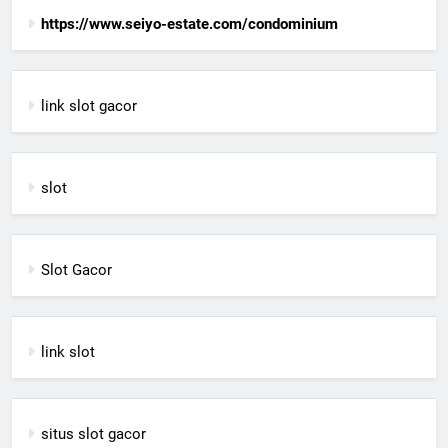
https://www.seiyo-estate.com/condominium
link slot gacor
slot
Slot Gacor
link slot
situs slot gacor