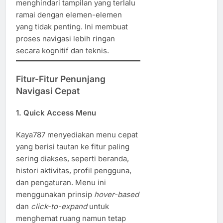
menghindari tampilan yang terlalu
ramai dengan elemen-elemen
yang tidak penting. Ini membuat
proses navigasi lebih ringan
secara kognitif dan teknis.
Fitur-Fitur Penunjang
Navigasi Cepat
1.
Quick Access Menu
Kaya787 menyediakan menu cepat
yang berisi tautan ke fitur paling
sering diakses, seperti beranda,
histori aktivitas, profil pengguna,
dan pengaturan. Menu ini
menggunakan prinsip
hover-based
dan
click-to-expand
untuk
menghemat ruang namun tetap