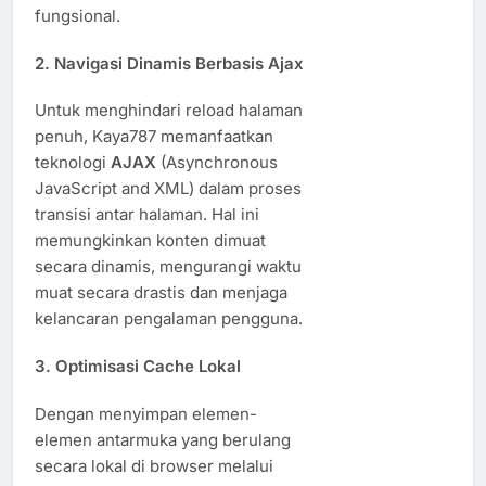
fungsional.
2.
Navigasi Dinamis Berbasis Ajax
Untuk menghindari reload halaman
penuh, Kaya787 memanfaatkan
teknologi
AJAX
(Asynchronous
JavaScript and XML) dalam proses
transisi antar halaman. Hal ini
memungkinkan konten dimuat
secara dinamis, mengurangi waktu
muat secara drastis dan menjaga
kelancaran pengalaman pengguna.
3.
Optimisasi Cache Lokal
Dengan menyimpan elemen-
elemen antarmuka yang berulang
secara lokal di browser melalui