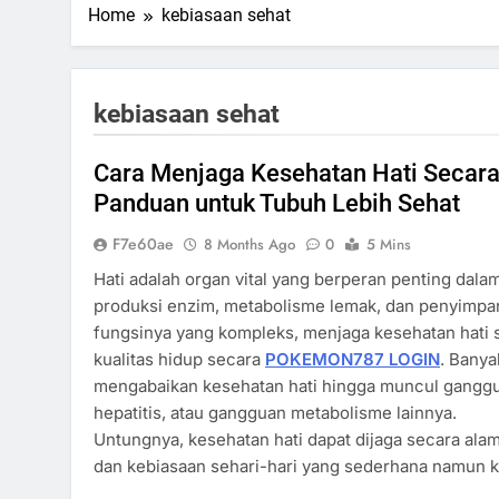
Home
kebiasaan sehat
kebiasaan sehat
Cara Menjaga Kesehatan Hati Secara
Panduan untuk Tubuh Lebih Sehat
F7e60ae
8 Months Ago
0
5 Mins
Hati adalah organ vital yang berperan penting dalam
produksi enzim, metabolisme lemak, dan penyimpan
fungsinya yang kompleks, menjaga kesehatan hati 
kualitas hidup secara
POKEMON787 LOGIN
. Bany
mengabaikan kesehatan hati hingga muncul gangguan
hepatitis, atau gangguan metabolisme lainnya.
Untungnya, kesehatan hati dapat dijaga secara alam
dan kebiasaan sehari-hari yang sederhana namun k