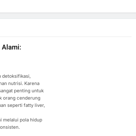
 Alami:
 detoksifikasi,
an nutrisi. Karena
sangat penting untuk
ak orang cenderung
 seperti fatty liver,
i melalui pola hidup
onsisten.