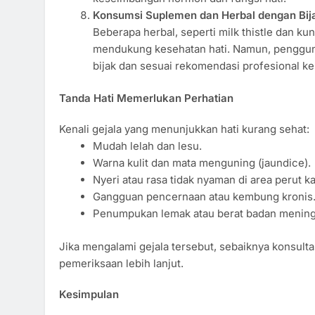
Konsumsi Suplemen dan Herbal dengan Bij
Beberapa herbal, seperti milk thistle dan kuny
mendukung kesehatan hati. Namun, penggu
bijak dan sesuai rekomendasi profesional ke
Tanda Hati Memerlukan Perhatian
Kenali gejala yang menunjukkan hati kurang sehat:
Mudah lelah dan lesu.
Warna kulit dan mata menguning (jaundice).
Nyeri atau rasa tidak nyaman di area perut k
Gangguan pencernaan atau kembung kronis
Penumpukan lemak atau berat badan meningk
Jika mengalami gejala tersebut, sebaiknya konsulta
pemeriksaan lebih lanjut.
Kesimpulan