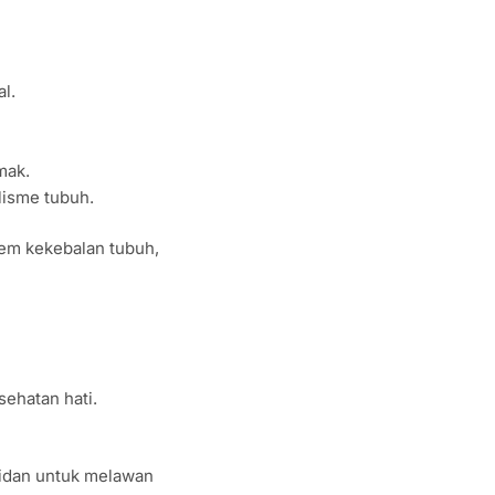
l.
mak.
isme tubuh.
tem kekebalan tubuh,
ehatan hati.
idan untuk melawan