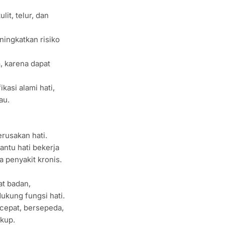
lit, telur, dan
ingkatkan risiko
n
, karena dapat
asi alami hati,
au.
rusakan hati.
ntu hati bekerja
 penyakit kronis.
at badan,
kung fungsi hati.
 cepat, bersepeda,
ukup.