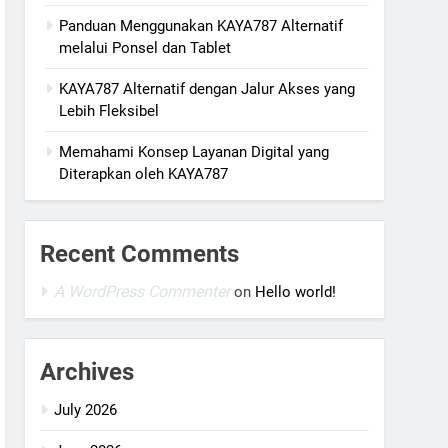
Panduan Menggunakan KAYA787 Alternatif
melalui Ponsel dan Tablet
KAYA787 Alternatif dengan Jalur Akses yang
Lebih Fleksibel
Memahami Konsep Layanan Digital yang
Diterapkan oleh KAYA787
Recent Comments
A WordPress Commenter
on
Hello world!
Archives
July 2026