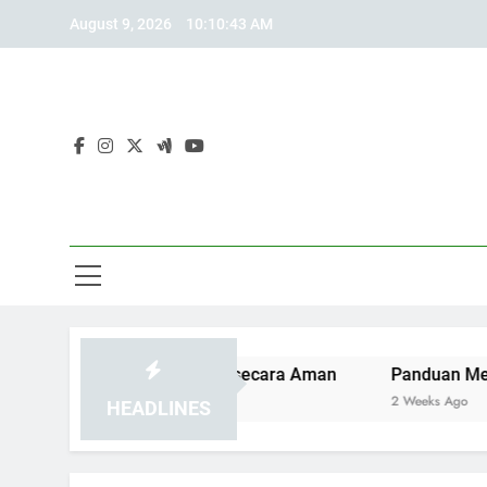
Skip
August 9, 2026
10:10:44 AM
to
content
Pow
Temukan P
erbagai Perangkat secara Aman
Panduan Memilih Link d
2 Weeks Ago
HEADLINES