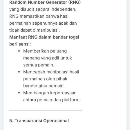
Random Number Generator (RNG)
yang diaudit secara independen.
RNG memastikan bahwa hasil
permainan sepenuhnya acak dan
tidak dapat dimanipulasi.
Manfaat RNG dalam bandar togel
berlisensi
:
Memberikan peluang
menang yang adil untuk
semua pemain.
Mencegah manipulasi hasil
permainan oleh pihak
bandar atau pemain.
Membangun kepercayaan
antara pemain dan platform.
5.
Transparansi Operasional