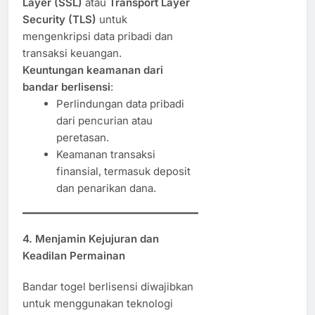
Layer (SSL)
atau
Transport Layer
Security (TLS)
untuk
mengenkripsi data pribadi dan
transaksi keuangan.
Keuntungan keamanan dari
bandar berlisensi
:
Perlindungan data pribadi
dari pencurian atau
peretasan.
Keamanan transaksi
finansial, termasuk deposit
dan penarikan dana.
4.
Menjamin Kejujuran dan
Keadilan Permainan
Bandar togel berlisensi diwajibkan
untuk menggunakan teknologi