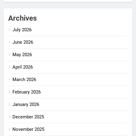
Archives
July 2026
June 2026
May 2026
April 2026
March 2026
February 2026
January 2026
December 2025
November 2025