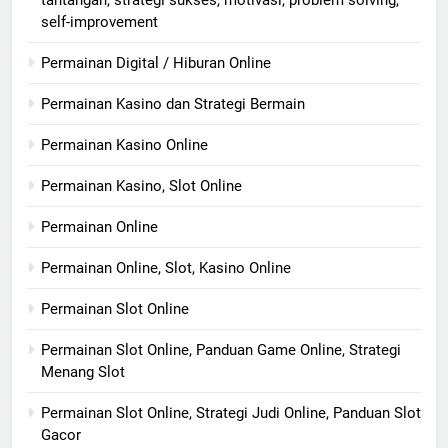
self-improvement
Permainan Digital / Hiburan Online
Permainan Kasino dan Strategi Bermain
Permainan Kasino Online
Permainan Kasino, Slot Online
Permainan Online
Permainan Online, Slot, Kasino Online
Permainan Slot Online
Permainan Slot Online, Panduan Game Online, Strategi
Menang Slot
Permainan Slot Online, Strategi Judi Online, Panduan Slot
Gacor