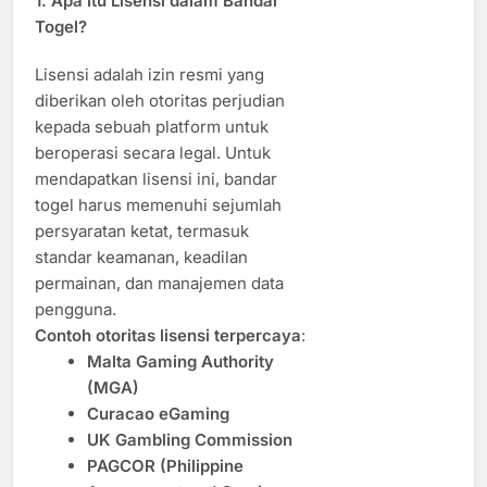
1.
Apa Itu Lisensi dalam Bandar
Togel?
Lisensi adalah izin resmi yang
diberikan oleh otoritas perjudian
kepada sebuah platform untuk
beroperasi secara legal. Untuk
mendapatkan lisensi ini, bandar
togel harus memenuhi sejumlah
persyaratan ketat, termasuk
standar keamanan, keadilan
permainan, dan manajemen data
pengguna.
Contoh otoritas lisensi terpercaya
:
Malta Gaming Authority
(MGA)
Curacao eGaming
UK Gambling Commission
PAGCOR (Philippine