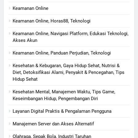
Keamanan Online
Keamanan Online, Horas88, Teknologi
Keamanan Online, Navigasi Platform, Edukasi Teknologi,
Akses Akun
Keamanan Online, Panduan Perjudian, Teknologi
Kesehatan & Kebugaran, Gaya Hidup Sehat, Nutrisi &
Diet, Detoksifikasi Alami, Penyakit & Pencegahan, Tips
Hidup Sehat
Kesehatan Mental, Manajemen Waktu, Tips Game,
Keseimbangan Hidup, Pengembangan Diri
Layanan Digital Praktis & Pengalaman Pengguna
Manajemen Server dan Akses Alternatif
Olahraga, Sepak Bola, Industri Taruhan