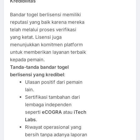
Kredibilitas
Bandar togel berlisensi memiliki
reputasi yang baik karena mereka
telah melalui proses verifikasi
yang ketat. Lisensi juga
menunjukkan komitmen platform
untuk memberikan layanan terbaik
kepada pemain.
Tanda-tanda bandar togel
berlisensi yang kredibel
:
Ulasan positif dari pemain
lain.
Sertifikasi tambahan dari
lembaga independen
seperti
eCOGRA
atau
iTech
Labs
.
Riwayat operasional yang
bersih tanpa adanya laporan