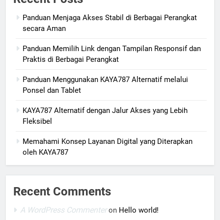
Panduan Menjaga Akses Stabil di Berbagai Perangkat
secara Aman
Panduan Memilih Link dengan Tampilan Responsif dan
Praktis di Berbagai Perangkat
Panduan Menggunakan KAYA787 Alternatif melalui
Ponsel dan Tablet
KAYA787 Alternatif dengan Jalur Akses yang Lebih
Fleksibel
Memahami Konsep Layanan Digital yang Diterapkan
oleh KAYA787
Recent Comments
A WordPress Commenter
on
Hello world!