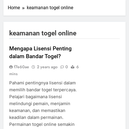
Home
keamanan togel online
keamanan togel online
Mengapa Lisensi Penting
dalam Bandar Togel?
f7e60ae
2 years ago
0
6
mins
Pahami pentingnya lisensi dalam
memilih bandar togel terpercaya.
Pelajari bagaimana lisensi
melindungi pemain, menjamin
keamanan, dan memastikan
keadilan dalam permainan.
Permainan togel online semakin