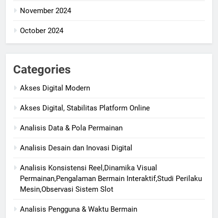
November 2024
October 2024
Categories
Akses Digital Modern
Akses Digital, Stabilitas Platform Online
Analisis Data & Pola Permainan
Analisis Desain dan Inovasi Digital
Analisis Konsistensi Reel,Dinamika Visual
Permainan,Pengalaman Bermain Interaktif,Studi Perilaku
Mesin,Observasi Sistem Slot
Analisis Pengguna & Waktu Bermain