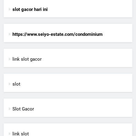
slot gacor hari ini
https://www.seiyo-estate.com/condominium
link slot gacor
slot
Slot Gacor
link slot