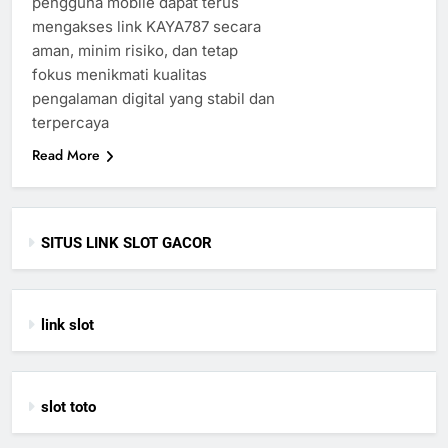
pengguna mobile dapat terus
mengakses link KAYA787 secara
aman, minim risiko, dan tetap
fokus menikmati kualitas
pengalaman digital yang stabil dan
terpercaya
Read More
SITUS LINK SLOT GACOR
link slot
slot toto