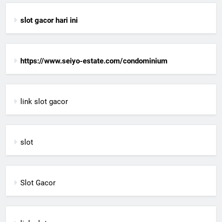
slot gacor hari ini
https://www.seiyo-estate.com/condominium
link slot gacor
slot
Slot Gacor