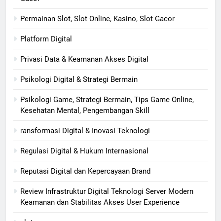
Permainan Slot, Slot Online, Kasino, Slot Gacor
Platform Digital
Privasi Data & Keamanan Akses Digital
Psikologi Digital & Strategi Bermain
Psikologi Game, Strategi Bermain, Tips Game Online,
Kesehatan Mental, Pengembangan Skill
ransformasi Digital & Inovasi Teknologi
Regulasi Digital & Hukum Internasional
Reputasi Digital dan Kepercayaan Brand
Review Infrastruktur Digital Teknologi Server Modern
Keamanan dan Stabilitas Akses User Experience