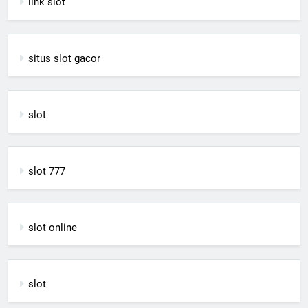
link slot
situs slot gacor
slot
slot 777
slot online
slot