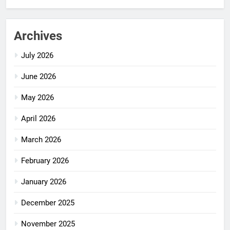
Archives
July 2026
June 2026
May 2026
April 2026
March 2026
February 2026
January 2026
December 2025
November 2025