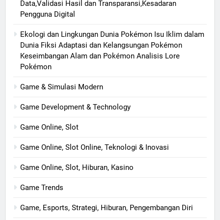
Data,Validasi Hasil dan Transparansi,Kesadaran
Pengguna Digital
Ekologi dan Lingkungan Dunia Pokémon Isu Iklim dalam
Dunia Fiksi Adaptasi dan Kelangsungan Pokémon
Keseimbangan Alam dan Pokémon Analisis Lore
Pokémon
Game & Simulasi Modern
Game Development & Technology
Game Online, Slot
Game Online, Slot Online, Teknologi & Inovasi
Game Online, Slot, Hiburan, Kasino
Game Trends
Game, Esports, Strategi, Hiburan, Pengembangan Diri