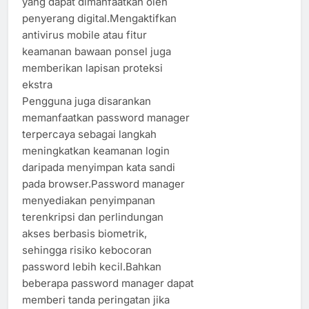
yang dapat dimanfaatkan oleh
penyerang digital.Mengaktifkan
antivirus mobile atau fitur
keamanan bawaan ponsel juga
memberikan lapisan proteksi
ekstra
Pengguna juga disarankan
memanfaatkan password manager
terpercaya sebagai langkah
meningkatkan keamanan login
daripada menyimpan kata sandi
pada browser.Password manager
menyediakan penyimpanan
terenkripsi dan perlindungan
akses berbasis biometrik,
sehingga risiko kebocoran
password lebih kecil.Bahkan
beberapa password manager dapat
memberi tanda peringatan jika