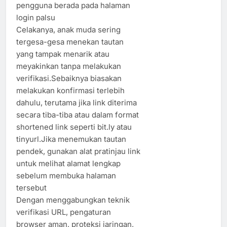
pengguna berada pada halaman
login palsu
Celakanya, anak muda sering
tergesa-gesa menekan tautan
yang tampak menarik atau
meyakinkan tanpa melakukan
verifikasi.Sebaiknya biasakan
melakukan konfirmasi terlebih
dahulu, terutama jika link diterima
secara tiba-tiba atau dalam format
shortened link seperti bit.ly atau
tinyurl.Jika menemukan tautan
pendek, gunakan alat pratinjau link
untuk melihat alamat lengkap
sebelum membuka halaman
tersebut
Dengan menggabungkan teknik
verifikasi URL, pengaturan
browser aman, proteksi jaringan,