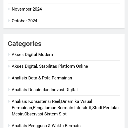
November 2024
October 2024
Categories
Akses Digital Modern
Akses Digital, Stabilitas Platform Online
Analisis Data & Pola Permainan
Analisis Desain dan Inovasi Digital
Analisis Konsistensi Reel,Dinamika Visual
Permainan,Pengalaman Bermain Interaktif,Studi Perilaku
Mesin,Observasi Sistem Slot
Analisis Pengguna & Waktu Bermain