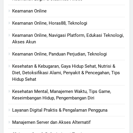
Keamanan Online
Keamanan Online, Horas88, Teknologi
Keamanan Online, Navigasi Platform, Edukasi Teknologi,
Akses Akun
Keamanan Online, Panduan Perjudian, Teknologi
Kesehatan & Kebugaran, Gaya Hidup Sehat, Nutrisi &
Diet, Detoksifikasi Alami, Penyakit & Pencegahan, Tips
Hidup Sehat
Kesehatan Mental, Manajemen Waktu, Tips Game,
Keseimbangan Hidup, Pengembangan Diri
Layanan Digital Praktis & Pengalaman Pengguna
Manajemen Server dan Akses Alternatif