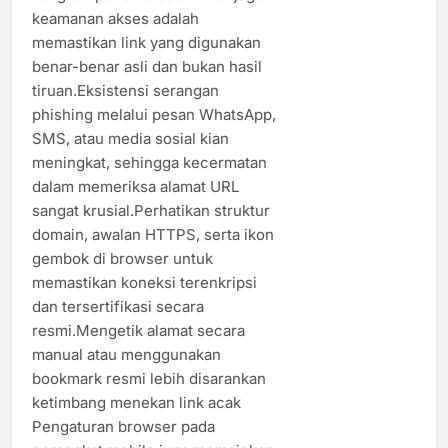
keamanan akses adalah
memastikan link yang digunakan
benar-benar asli dan bukan hasil
tiruan.Eksistensi serangan
phishing melalui pesan WhatsApp,
SMS, atau media sosial kian
meningkat, sehingga kecermatan
dalam memeriksa alamat URL
sangat krusial.Perhatikan struktur
domain, awalan HTTPS, serta ikon
gembok di browser untuk
memastikan koneksi terenkripsi
dan tersertifikasi secara
resmi.Mengetik alamat secara
manual atau menggunakan
bookmark resmi lebih disarankan
ketimbang menekan link acak
Pengaturan browser pada