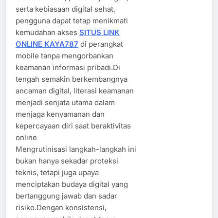
serta kebiasaan digital sehat,
pengguna dapat tetap menikmati
kemudahan akses
SITUS LINK
ONLINE KAYA787
di perangkat
mobile tanpa mengorbankan
keamanan informasi pribadi.Di
tengah semakin berkembangnya
ancaman digital, literasi keamanan
menjadi senjata utama dalam
menjaga kenyamanan dan
kepercayaan diri saat beraktivitas
online
Mengrutinisasi langkah-langkah ini
bukan hanya sekadar proteksi
teknis, tetapi juga upaya
menciptakan budaya digital yang
bertanggung jawab dan sadar
risiko.Dengan konsistensi,