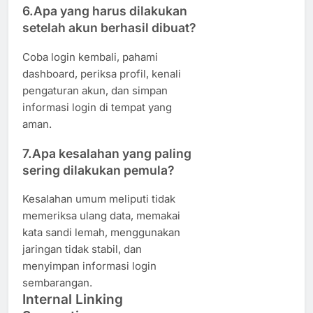
6.Apa yang harus dilakukan
setelah akun berhasil dibuat?
Coba login kembali, pahami
dashboard, periksa profil, kenali
pengaturan akun, dan simpan
informasi login di tempat yang
aman.
7.Apa kesalahan yang paling
sering dilakukan pemula?
Kesalahan umum meliputi tidak
memeriksa ulang data, memakai
kata sandi lemah, menggunakan
jaringan tidak stabil, dan
menyimpan informasi login
sembarangan.
Internal Linking