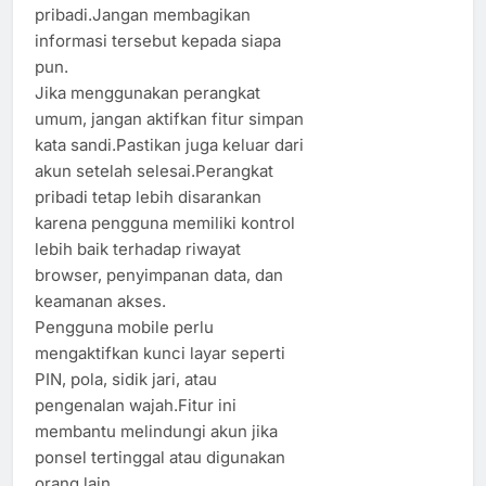
pribadi.Jangan membagikan
informasi tersebut kepada siapa
pun.
Jika menggunakan perangkat
umum, jangan aktifkan fitur simpan
kata sandi.Pastikan juga keluar dari
akun setelah selesai.Perangkat
pribadi tetap lebih disarankan
karena pengguna memiliki kontrol
lebih baik terhadap riwayat
browser, penyimpanan data, dan
keamanan akses.
Pengguna mobile perlu
mengaktifkan kunci layar seperti
PIN, pola, sidik jari, atau
pengenalan wajah.Fitur ini
membantu melindungi akun jika
ponsel tertinggal atau digunakan
orang lain.