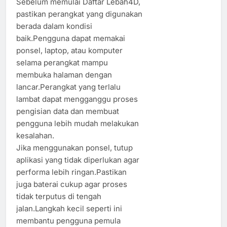
Sebelum memulai Daftar Lebah4D,
pastikan perangkat yang digunakan
berada dalam kondisi
baik.Pengguna dapat memakai
ponsel, laptop, atau komputer
selama perangkat mampu
membuka halaman dengan
lancar.Perangkat yang terlalu
lambat dapat mengganggu proses
pengisian data dan membuat
pengguna lebih mudah melakukan
kesalahan.
Jika menggunakan ponsel, tutup
aplikasi yang tidak diperlukan agar
performa lebih ringan.Pastikan
juga baterai cukup agar proses
tidak terputus di tengah
jalan.Langkah kecil seperti ini
membantu pengguna pemula