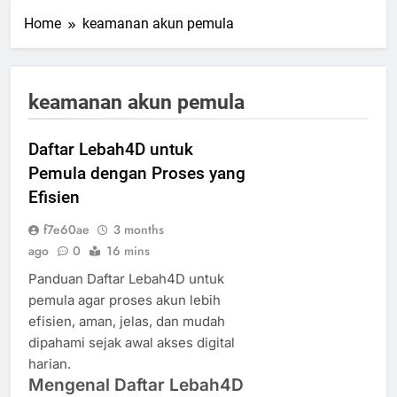
Home
keamanan akun pemula
keamanan akun pemula
Daftar Lebah4D untuk
Pemula dengan Proses yang
Efisien
f7e60ae
3 months
ago
0
16 mins
Panduan Daftar Lebah4D untuk
pemula agar proses akun lebih
efisien, aman, jelas, dan mudah
dipahami sejak awal akses digital
harian.
Mengenal Daftar Lebah4D