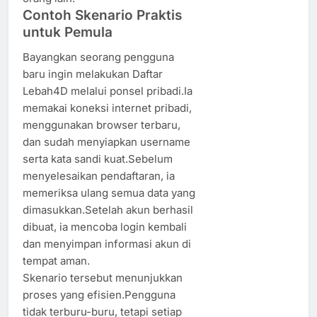
Contoh Skenario Praktis
untuk Pemula
Bayangkan seorang pengguna
baru ingin melakukan Daftar
Lebah4D melalui ponsel pribadi.Ia
memakai koneksi internet pribadi,
menggunakan browser terbaru,
dan sudah menyiapkan username
serta kata sandi kuat.Sebelum
menyelesaikan pendaftaran, ia
memeriksa ulang semua data yang
dimasukkan.Setelah akun berhasil
dibuat, ia mencoba login kembali
dan menyimpan informasi akun di
tempat aman.
Skenario tersebut menunjukkan
proses yang efisien.Pengguna
tidak terburu-buru, tetapi setiap