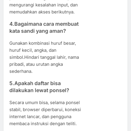
mengurangi kesalahan input, dan
memudahkan akses berikutnya.
4.Bagaimana cara membuat
kata sandi yang aman?
Gunakan kombinasi huruf besar,
huruf kecil, angka, dan
simbol.Hindari tanggal lahir, nama
pribadi, atau urutan angka
sederhana.
5.Apakah daftar bisa
dilakukan lewat ponsel?
Secara umum bisa, selama ponsel
stabil, browser diperbarui, koneksi
internet lancar, dan pengguna
membaca instruksi dengan teliti.