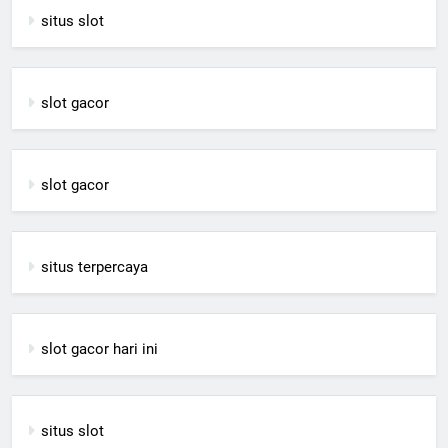
situs slot
slot gacor
slot gacor
situs terpercaya
slot gacor hari ini
situs slot