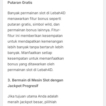
Putaran Gratis
Banyak permainan slot di Lebah4D
menawarkan fitur bonus seperti
putaran gratis, simbol wild, dan
permainan bonus lainnya. Fitur-
fitur ini memberikan kesempatan
untuk mendapatkan kemenangan
lebih banyak tanpa bertaruh lebih
banyak. Manfaatkan setiap
kesempatan untuk memanfaatkan
bonus yang ditawarkan oleh
permainan slot di Lebah4D.
3. Bermain di Mesin Slot dengan
Jackpot Progresif
Jika tujuan utama Anda adalah
meraih jackpot besar, pilihlah