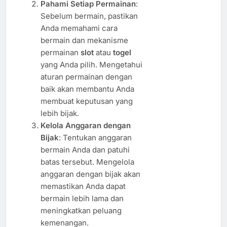
Pahami Setiap Permainan
:
Sebelum bermain, pastikan
Anda memahami cara
bermain dan mekanisme
permainan
slot
atau
togel
yang Anda pilih. Mengetahui
aturan permainan dengan
baik akan membantu Anda
membuat keputusan yang
lebih bijak.
Kelola Anggaran dengan
Bijak
: Tentukan anggaran
bermain Anda dan patuhi
batas tersebut. Mengelola
anggaran dengan bijak akan
memastikan Anda dapat
bermain lebih lama dan
meningkatkan peluang
kemenangan.