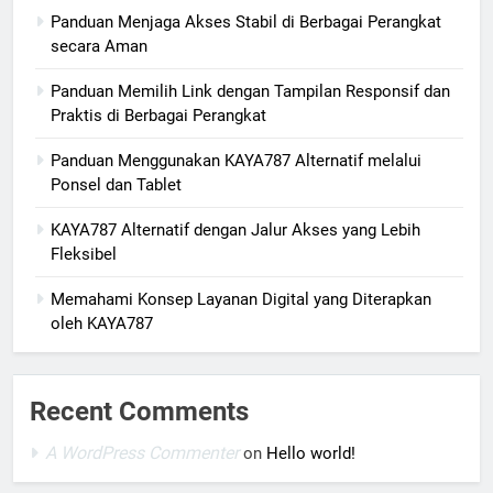
Panduan Menjaga Akses Stabil di Berbagai Perangkat
secara Aman
Panduan Memilih Link dengan Tampilan Responsif dan
Praktis di Berbagai Perangkat
Panduan Menggunakan KAYA787 Alternatif melalui
Ponsel dan Tablet
KAYA787 Alternatif dengan Jalur Akses yang Lebih
Fleksibel
Memahami Konsep Layanan Digital yang Diterapkan
oleh KAYA787
Recent Comments
A WordPress Commenter
on
Hello world!