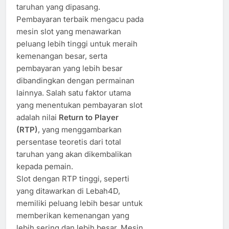
taruhan yang dipasang.
Pembayaran terbaik mengacu pada
mesin slot yang menawarkan
peluang lebih tinggi untuk meraih
kemenangan besar, serta
pembayaran yang lebih besar
dibandingkan dengan permainan
lainnya. Salah satu faktor utama
yang menentukan pembayaran slot
adalah nilai
Return to Player
(RTP)
, yang menggambarkan
persentase teoretis dari total
taruhan yang akan dikembalikan
kepada pemain.
Slot dengan RTP tinggi, seperti
yang ditawarkan di Lebah4D,
memiliki peluang lebih besar untuk
memberikan kemenangan yang
lebih sering dan lebih besar. Mesin