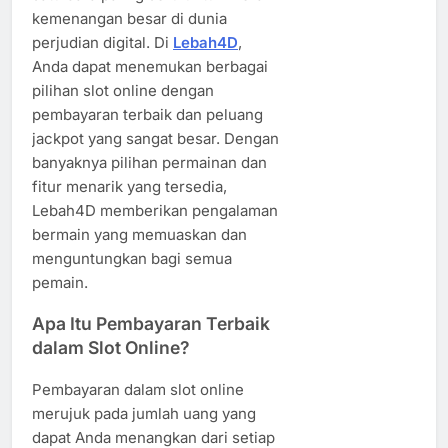
kemenangan besar di dunia
perjudian digital. Di
Lebah4D
,
Anda dapat menemukan berbagai
pilihan slot online dengan
pembayaran terbaik dan peluang
jackpot yang sangat besar. Dengan
banyaknya pilihan permainan dan
fitur menarik yang tersedia,
Lebah4D memberikan pengalaman
bermain yang memuaskan dan
menguntungkan bagi semua
pemain.
Apa Itu Pembayaran Terbaik
dalam Slot Online?
Pembayaran dalam slot online
merujuk pada jumlah uang yang
dapat Anda menangkan dari setiap