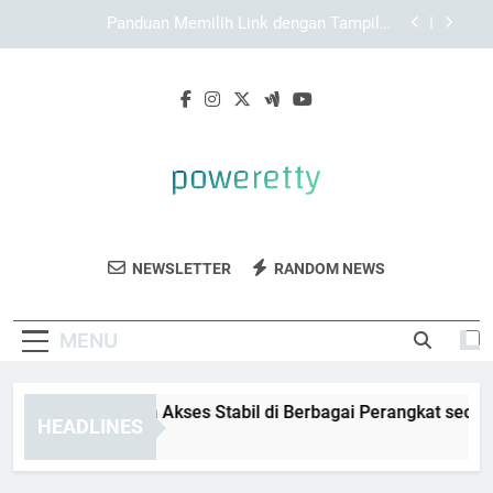
Skip
Panduan Menggunakan KAYA787 Alternatif
to
melalui Ponsel dan Tablet
content
KAYA787 Alternatif dengan Jalur Akses yang
Lebih Fleksibel
Panduan Menjaga Akses Stabil di Berbagai
Perangkat secara Aman
Panduan Memilih Link dengan Tampilan
Responsif dan Praktis di Berbagai Perangkat
Panduan Menggunakan KAYA787 Alternatif
melalui Ponsel dan Tablet
Poweretty
Temukan Produk Kecantikan Dan
KAYA787 Alternatif dengan Jalur Akses yang
NEWSLETTER
RANDOM NEWS
Lebih Fleksibel
Kesehatan Berkualitas Dari Poweretty.
Solusi Terbaik Untuk Merawat Kecantikan
MENU
Anda.
nduan Menjaga Akses Stabil di Berbagai Perangkat secara A
HEADLINES
Weeks Ago