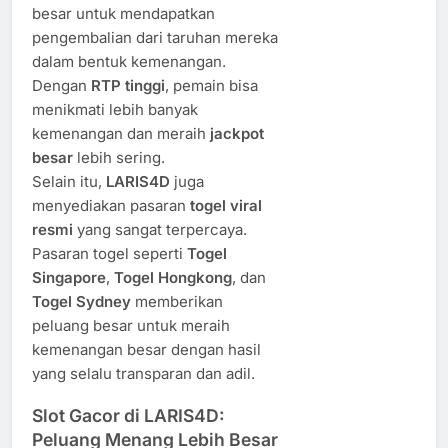
besar untuk mendapatkan
pengembalian dari taruhan mereka
dalam bentuk kemenangan.
Dengan
RTP tinggi
, pemain bisa
menikmati lebih banyak
kemenangan dan meraih
jackpot
besar
lebih sering.
Selain itu,
LARIS4D
juga
menyediakan pasaran
togel viral
resmi
yang sangat terpercaya.
Pasaran togel seperti
Togel
Singapore
,
Togel Hongkong
, dan
Togel Sydney
memberikan
peluang besar untuk meraih
kemenangan besar dengan hasil
yang selalu transparan dan adil.
Slot Gacor di LARIS4D:
Peluang Menang Lebih Besar