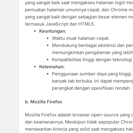
yang sangat baik saat mengakses halaman login Ho
pemuatan halaman umumnya cepat, dan Chrome memi
yang sangat baik dengan sebagian besar elemen m
termasuk JavaScript dan HTML5.
Keuntungan
:
Waktu muat halaman cepat.
Mendukung berbagai ekstensi dan pe
memungkinkan pengalaman yang lebih 
Kompatibilitas tinggi dengan teknologi
Kelemahan
:
Penggunaan sumber daya yang tinggi,
banyak tab terbuka. Ini dapat mempeng
perangkat dengan spesifikasi rendah.
b.
Mozilla Firefox
Mozilla Firefox adalah browser open-source yang d
dan keamanannya. Meskipun tidak sepopuler Chrom
menawarkan kinerja yang solid saat mengakses hal