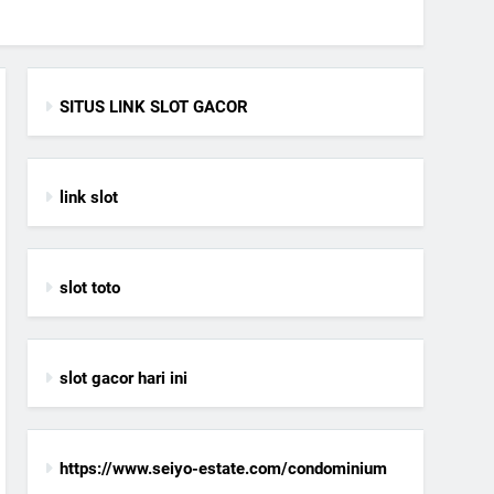
SITUS LINK SLOT GACOR
link slot
slot toto
slot gacor hari ini
https://www.seiyo-estate.com/condominium