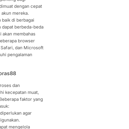
 dimuat dengan cepat
 akun mereka.
baik di berbagai
in dapat berbeda-beda
ini akan membahas
beberapa browser
Safari, dan Microsoft
ruhi pengalaman
oras88
roses dan
hi kecepatan muat,
. Beberapa faktor yang
asuk:
 diperlukan agar
digunakan.
apat mengelola