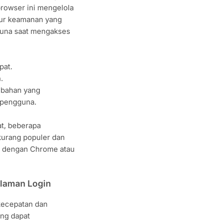
rowser ini mengelola
tur keamanan yang
guna saat mengakses
pat.
.
mbahan yang
pengguna.
t, beberapa
urang populer dan
an dengan Chrome atau
alaman Login
kecepatan dan
ang dapat