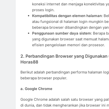
koneksi internet dan menjaga konektivitas y
proses login.
Kompatibilitas dengan elemen halaman
: Be
atau fungsional di halaman login mungkin bek
beberapa browser dibandingkan dengan yang
Penggunaan sumber daya sistem
: Berapa 
yang digunakan browser saat memuat halam
efisien pengelolaan memori dan prosesor.
2. Perbandingan Browser yang Digunakan
Horas88
Berikut adalah perbandingan performa halaman log
beberapa browser populer.
a.
Google Chrome
Google Chrome adalah salah satu browser yang pa
di dunia, dan tidak mengherankan jika browser ini