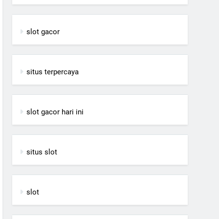
slot gacor
situs terpercaya
slot gacor hari ini
situs slot
slot