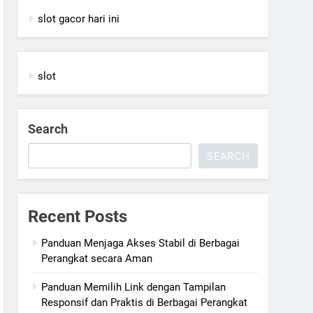
slot gacor hari ini
slot
Search
SEARCH
Recent Posts
Panduan Menjaga Akses Stabil di Berbagai
Perangkat secara Aman
Panduan Memilih Link dengan Tampilan
Responsif dan Praktis di Berbagai Perangkat