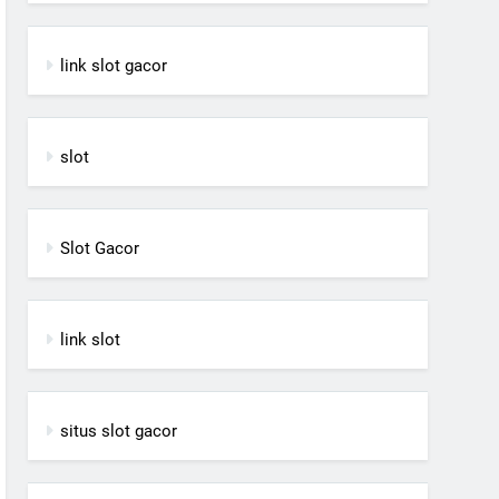
link slot gacor
slot
Slot Gacor
link slot
situs slot gacor