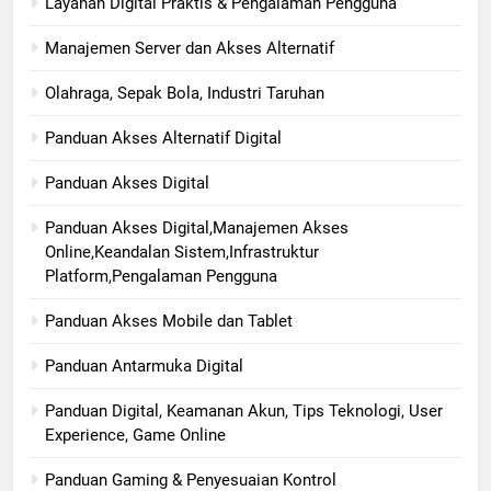
Layanan Digital Praktis & Pengalaman Pengguna
Manajemen Server dan Akses Alternatif
Olahraga, Sepak Bola, Industri Taruhan
Panduan Akses Alternatif Digital
Panduan Akses Digital
Panduan Akses Digital,Manajemen Akses
Online,Keandalan Sistem,Infrastruktur
Platform,Pengalaman Pengguna
Panduan Akses Mobile dan Tablet
Panduan Antarmuka Digital
Panduan Digital, Keamanan Akun, Tips Teknologi, User
Experience, Game Online
Panduan Gaming & Penyesuaian Kontrol