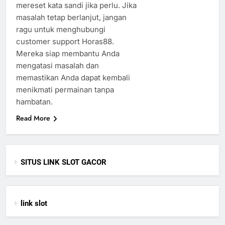
mereset kata sandi jika perlu. Jika
masalah tetap berlanjut, jangan
ragu untuk menghubungi
customer support Horas88.
Mereka siap membantu Anda
mengatasi masalah dan
memastikan Anda dapat kembali
menikmati permainan tanpa
hambatan.
Read More
SITUS LINK SLOT GACOR
link slot