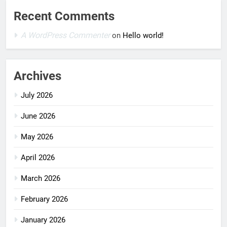
Recent Comments
A WordPress Commenter
on
Hello world!
Archives
July 2026
June 2026
May 2026
April 2026
March 2026
February 2026
January 2026