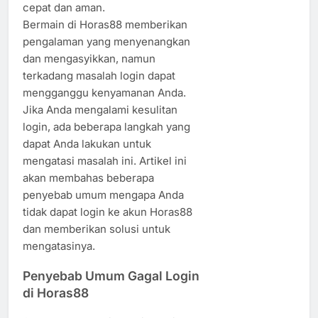
cepat dan aman.
Bermain di Horas88 memberikan
pengalaman yang menyenangkan
dan mengasyikkan, namun
terkadang masalah login dapat
mengganggu kenyamanan Anda.
Jika Anda mengalami kesulitan
login, ada beberapa langkah yang
dapat Anda lakukan untuk
mengatasi masalah ini. Artikel ini
akan membahas beberapa
penyebab umum mengapa Anda
tidak dapat login ke akun Horas88
dan memberikan solusi untuk
mengatasinya.
Penyebab Umum Gagal Login
di Horas88