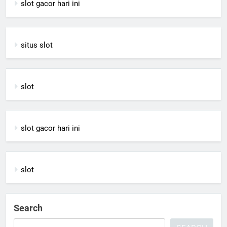
slot gacor hari ini
situs slot
slot
slot gacor hari ini
slot
Search