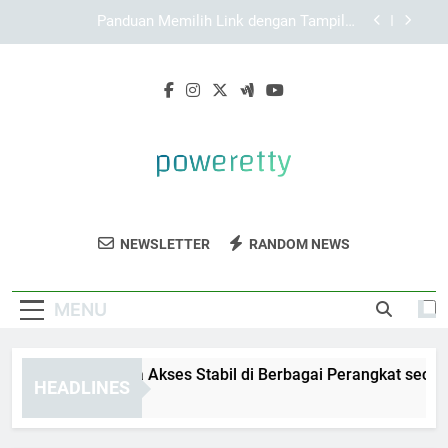
Skip
Panduan Menggunakan KAYA787 Alternatif
to
melalui Ponsel dan Tablet
content
KAYA787 Alternatif dengan Jalur Akses yang
Lebih Fleksibel
Panduan Menjaga Akses Stabil di Berbagai
Perangkat secara Aman
Panduan Memilih Link dengan Tampilan
Responsif dan Praktis di Berbagai Perangkat
Panduan Menggunakan KAYA787 Alternatif
melalui Ponsel dan Tablet
Poweretty
Temukan Produk Kecantikan Dan
KAYA787 Alternatif dengan Jalur Akses yang
NEWSLETTER
RANDOM NEWS
Lebih Fleksibel
Kesehatan Berkualitas Dari Poweretty.
Solusi Terbaik Untuk Merawat Kecantikan
MENU
Anda.
anduan Menjaga Akses Stabil di Berbagai Perangkat secara 
HEADLINES
 Weeks Ago