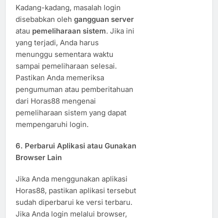
Kadang-kadang, masalah login
disebabkan oleh
gangguan server
atau
pemeliharaan sistem
. Jika ini
yang terjadi, Anda harus
menunggu sementara waktu
sampai pemeliharaan selesai.
Pastikan Anda memeriksa
pengumuman atau pemberitahuan
dari Horas88 mengenai
pemeliharaan sistem yang dapat
mempengaruhi login.
6.
Perbarui Aplikasi atau Gunakan
Browser Lain
Jika Anda menggunakan aplikasi
Horas88, pastikan aplikasi tersebut
sudah diperbarui ke versi terbaru.
Jika Anda login melalui browser,