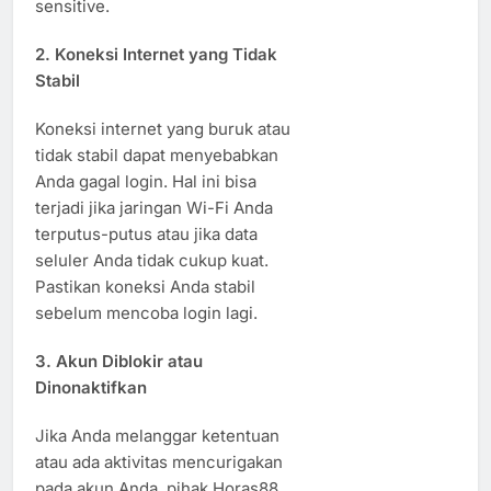
sensitive.
2.
Koneksi Internet yang Tidak
Stabil
Koneksi internet yang buruk atau
tidak stabil dapat menyebabkan
Anda gagal login. Hal ini bisa
terjadi jika jaringan Wi-Fi Anda
terputus-putus atau jika data
seluler Anda tidak cukup kuat.
Pastikan koneksi Anda stabil
sebelum mencoba login lagi.
3.
Akun Diblokir atau
Dinonaktifkan
Jika Anda melanggar ketentuan
atau ada aktivitas mencurigakan
pada akun Anda, pihak Horas88