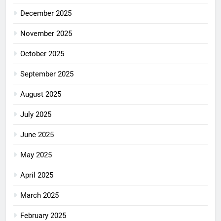
December 2025
November 2025
October 2025
September 2025
August 2025
July 2025
June 2025
May 2025
April 2025
March 2025
February 2025