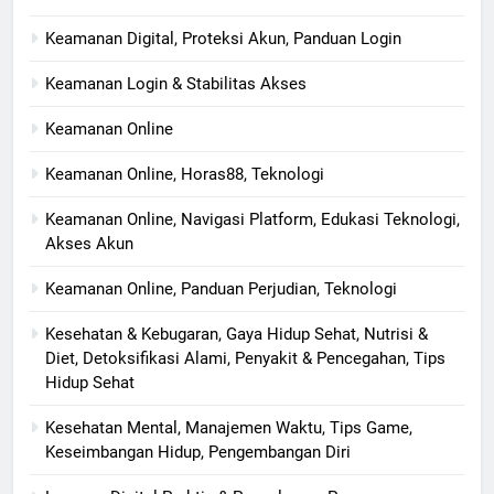
Keamanan Digital, Proteksi Akun, Panduan Login
Keamanan Login & Stabilitas Akses
Keamanan Online
Keamanan Online, Horas88, Teknologi
Keamanan Online, Navigasi Platform, Edukasi Teknologi,
Akses Akun
Keamanan Online, Panduan Perjudian, Teknologi
Kesehatan & Kebugaran, Gaya Hidup Sehat, Nutrisi &
Diet, Detoksifikasi Alami, Penyakit & Pencegahan, Tips
Hidup Sehat
Kesehatan Mental, Manajemen Waktu, Tips Game,
Keseimbangan Hidup, Pengembangan Diri