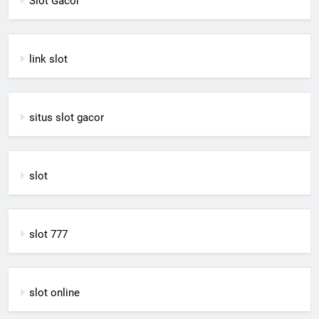
Slot Gacor
link slot
situs slot gacor
slot
slot 777
slot online