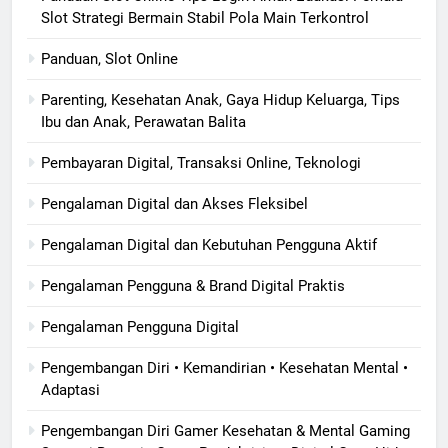
Slot Strategi Bermain Stabil Pola Main Terkontrol
Panduan, Slot Online
Parenting, Kesehatan Anak, Gaya Hidup Keluarga, Tips
Ibu dan Anak, Perawatan Balita
Pembayaran Digital, Transaksi Online, Teknologi
Pengalaman Digital dan Akses Fleksibel
Pengalaman Digital dan Kebutuhan Pengguna Aktif
Pengalaman Pengguna & Brand Digital Praktis
Pengalaman Pengguna Digital
Pengembangan Diri • Kemandirian • Kesehatan Mental •
Adaptasi
Pengembangan Diri Gamer Kesehatan & Mental Gaming