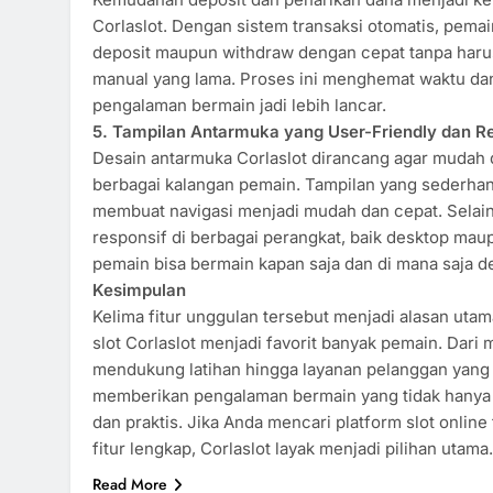
Corlaslot. Dengan sistem transaksi otomatis, pema
deposit maupun withdraw dengan cepat tanpa har
manual yang lama. Proses ini menghemat waktu d
pengalaman bermain jadi lebih lancar.
5. Tampilan Antarmuka yang User-Friendly dan R
Desain antarmuka Corlaslot dirancang agar mudah 
berbagai kalangan pemain. Tampilan yang sederha
membuat navigasi menjadi mudah dan cepat. Selain i
responsif di berbagai perangkat, baik desktop mau
pemain bisa bermain kapan saja dan di mana saja 
Kesimpulan
Kelima fitur unggulan tersebut menjadi alasan ut
slot Corlaslot menjadi favorit banyak pemain. Dar
mendukung latihan hingga layanan pelanggan yang s
memberikan pengalaman bermain yang tidak hanya 
dan praktis. Jika Anda mencari platform slot onlin
fitur lengkap, Corlaslot layak menjadi pilihan utama.
Read More