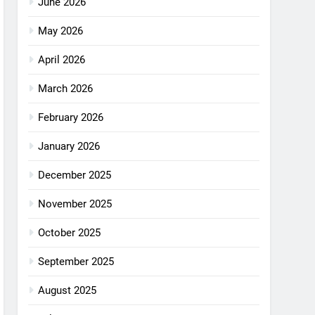
June 2026
May 2026
April 2026
March 2026
February 2026
January 2026
December 2025
November 2025
October 2025
September 2025
August 2025