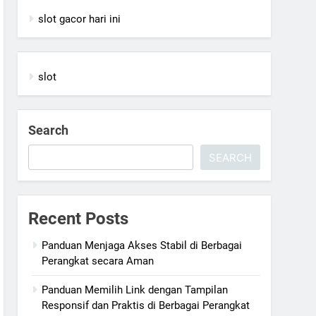
slot gacor hari ini
slot
Search
SEARCH
Recent Posts
Panduan Menjaga Akses Stabil di Berbagai
Perangkat secara Aman
Panduan Memilih Link dengan Tampilan
Responsif dan Praktis di Berbagai Perangkat