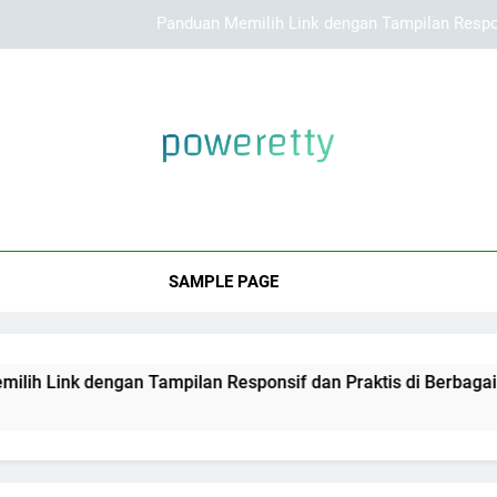
Panduan Memilih Link dengan Tampilan Respon
Panduan Menggunakan KAYA787 
KAYA787 Alternatif d
Panduan Menjaga Akses Stab
eretty
Panduan Memilih Link dengan Tampilan Respon
roduk Kecantikan Dan Kesehatan Berkualitas Dari Poweretty. S
Panduan Menggunakan KAYA787 
SAMPLE PAGE
KAYA787 Alternatif d
engan Tampilan Responsif dan Praktis di Berbagai Perangkat