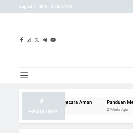
Skip
August 7, 2026
2:25:38 AM
to
content
Pow
Temukan P
erbagai Perangkat secara Aman
Panduan Memilih Link d
2 Weeks Ago
HEADLINES