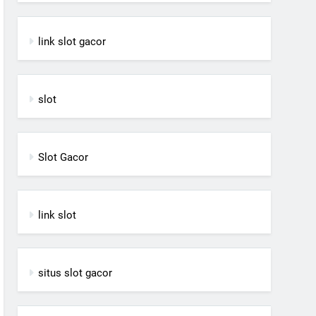
link slot gacor
slot
Slot Gacor
link slot
situs slot gacor