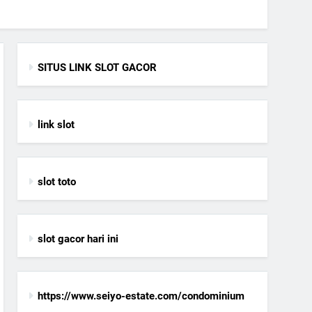
SITUS LINK SLOT GACOR
link slot
slot toto
slot gacor hari ini
https://www.seiyo-estate.com/condominium