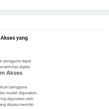
 Akses yang
ar pengguna dapat
aktivitas digital.
am Akses
dicari pengguna
, dan mudah digunakan.
ering digunakan oleh
ng dibuka memiliki