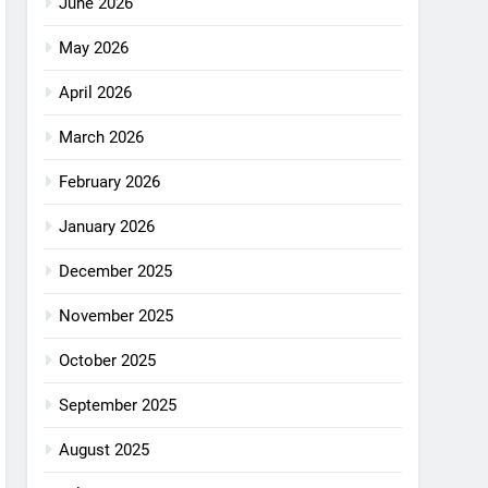
June 2026
May 2026
April 2026
March 2026
February 2026
January 2026
December 2025
November 2025
October 2025
September 2025
August 2025