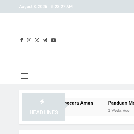
Skip
August 8, 2026
5:28:28 AM
to
content
Pow
Temukan P
erbagai Perangkat secara Aman
Panduan Memilih Link d
2 Weeks Ago
HEADLINES