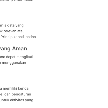
nis data yang
ak relevan atau
Prinsip kehati-hatian
yang Aman
una dapat mengikuti
lum menggunakan
a memiliki kendali
he, dan pengaturan
tuk aktivitas yang