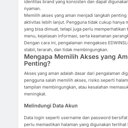
identitas brand yang konsisten dan dapat digunaka
nyaman.
Memilih akses yang aman menjadi langkah pentin
aktivitas lebih lanjut. Pengguna tidak cukup hany
yang bisa dimuat, tetapi juga perlu memperhatikan t
menu, kejelasan informasi, serta keamanan perang
Dengan cara ini, pengalaman mengakses EDWINSLO
stabil, terarah, dan tidak membingungkan.
Mengapa Memilih Akses yang Ama
Penting?
Akses yang aman adalah dasar dari pengalaman digi
pengguna salah memilih akses, risiko seperti halam
tampilan membingungkan, atau kesalahan memasuk
meningkat.
Melindungi Data Akun
Data login seperti username dan password bersifat
perlu memastikan halaman yang digunakan terlihat