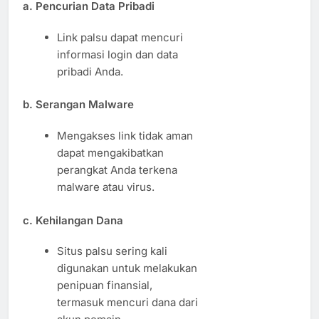
a. Pencurian Data Pribadi
Link palsu dapat mencuri
informasi login dan data
pribadi Anda.
b. Serangan Malware
Mengakses link tidak aman
dapat mengakibatkan
perangkat Anda terkena
malware atau virus.
c. Kehilangan Dana
Situs palsu sering kali
digunakan untuk melakukan
penipuan finansial,
termasuk mencuri dana dari