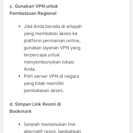
c. Gunakan VPN untuk
Pembatasan Regional
Jika Anda berada di wilayah
yang membatasi akses ke
platform permainan online,
gunakan layanan VPN yang
terpercaya untuk
menyembunyikan lokasi
Anda.
Pilih server VPN di negara
yang tidak memiliki
pembatasan akses.
d. Simpan Link Resmi di
Bookmark
Setelah menemukan link
alternatif resmi, tambahkan