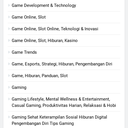
Game Development & Technology
Game Online, Slot
Game Online, Slot Online, Teknologi & Inovasi
Game Online, Slot, Hiburan, Kasino
Game Trends
Game, Esports, Strategi, Hiburan, Pengembangan Diri
Game, Hiburan, Panduan, Slot
Gaming
Gaming Lifestyle, Mental Wellness & Entertainment,
Casual Gaming, Produktivitas Harian, Relaksasi & Hobi
Gaming Sehat Keterampilan Sosial Hiburan Digital
Pengembangan Diri Tips Gaming