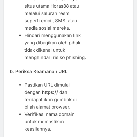
situs utama Horas88 atau
melalui saluran resmi
seperti email, SMS, atau
media sosial mereka.
Hindari menggunakan link
yang dibagikan oleh pihak
tidak dikenal untuk
menghindari risiko phishing.
b. Periksa Keamanan URL
Pastikan URL dimulai
dengan
https://
dan
terdapat ikon gembok di
bilah alamat browser.
Verifikasi nama domain
untuk memastikan
keasliannya.