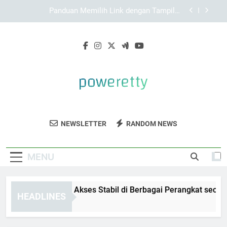
Skip
Panduan Menggunakan KAYA787 Alternatif
to
melalui Ponsel dan Tablet
content
KAYA787 Alternatif dengan Jalur Akses yang
Lebih Fleksibel
Panduan Menjaga Akses Stabil di Berbagai
Perangkat secara Aman
Panduan Memilih Link dengan Tampilan
Responsif dan Praktis di Berbagai Perangkat
Panduan Menggunakan KAYA787 Alternatif
melalui Ponsel dan Tablet
Poweretty
Temukan Produk Kecantikan Dan
KAYA787 Alternatif dengan Jalur Akses yang
NEWSLETTER
RANDOM NEWS
Lebih Fleksibel
Kesehatan Berkualitas Dari Poweretty.
Solusi Terbaik Untuk Merawat Kecantikan
MENU
Anda.
nduan Menjaga Akses Stabil di Berbagai Perangkat secara A
HEADLINES
Weeks Ago