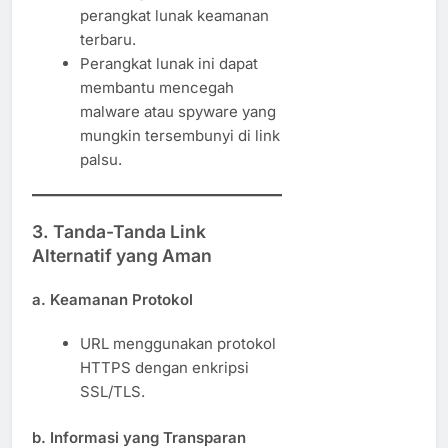
perangkat lunak keamanan
terbaru.
Perangkat lunak ini dapat
membantu mencegah
malware atau spyware yang
mungkin tersembunyi di link
palsu.
3. Tanda-Tanda Link
Alternatif yang Aman
a. Keamanan Protokol
URL menggunakan protokol
HTTPS dengan enkripsi
SSL/TLS.
b. Informasi yang Transparan