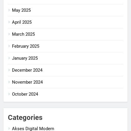
May 2025
April 2025
March 2025
February 2025
January 2025
December 2024
November 2024
October 2024
Categories
Akses Digital Modern