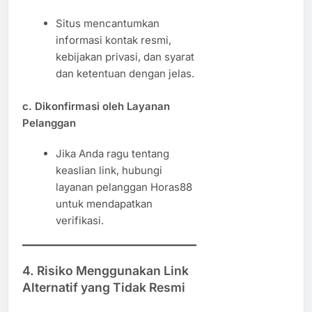
Situs mencantumkan
informasi kontak resmi,
kebijakan privasi, dan syarat
dan ketentuan dengan jelas.
c. Dikonfirmasi oleh Layanan
Pelanggan
Jika Anda ragu tentang
keaslian link, hubungi
layanan pelanggan Horas88
untuk mendapatkan
verifikasi.
4. Risiko Menggunakan Link
Alternatif yang Tidak Resmi