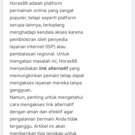
Horas88 adalah platform
permainan online yang sangat
populer, tetapi seperti platform
serupa lainnya, terkadang
menghadapi kendala akses karena
pemblokiran oleh penyedia
layanan internet (ISP) atau
pembatasan regional. Untuk
mengatasi masalah ini, Horas88
menyediakan
link alternatif
yang
memungkinkan pemain tetap dapat
mengakses layanan mereka tanpa
gangguan.
Namun, penting untuk mengetahui
cara mengakses link alternatif
dengan aman dan efektif agar
pengalaman bermain Anda tidak
terganggu. Artikel ini akan
memberikan tips lengkap untuk