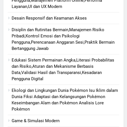
Pengguna,Manajemen Platform Online,Performa
Layanan,UI dan UX Modern
Desain Responsif dan Keamanan Akses
Disiplin dan Rutinitas Bermain,Manajemen Risiko
Pribadi,Kontrol Emosi dan Psikologi
Pengguna,Perencanaan Anggaran Sesi,Praktik Bermain
Bertanggung Jawab
Edukasi Sistem Permainan Angka,Literasi Probabilitas
dan Risiko,Aturan dan Mekanisme Berbasis
Data,Validasi Hasil dan Transparansi,Kesadaran
Pengguna Digital
Ekologi dan Lingkungan Dunia Pokémon Isu Iklim dalam
Dunia Fiksi Adaptasi dan Kelangsungan Pokémon
Keseimbangan Alam dan Pokémon Analisis Lore
Pokémon
Game & Simulasi Modern