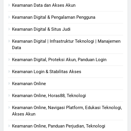
Keamanan Data dan Akses Akun
Keamanan Digital & Pengalaman Pengguna
Keamanan Digital & Situs Judi
Keamanan Digital | Infrastruktur Teknologi | Manajemen
Data
Keamanan Digital, Proteksi Akun, Panduan Login
Keamanan Login & Stabilitas Akses
Keamanan Online
Keamanan Online, Horas88, Teknologi
Keamanan Online, Navigasi Platform, Edukasi Teknologi,
Akses Akun
Keamanan Online, Panduan Perjudian, Teknologi