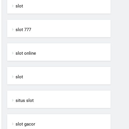
slot
slot 777
slot online
slot
situs slot
slot gacor