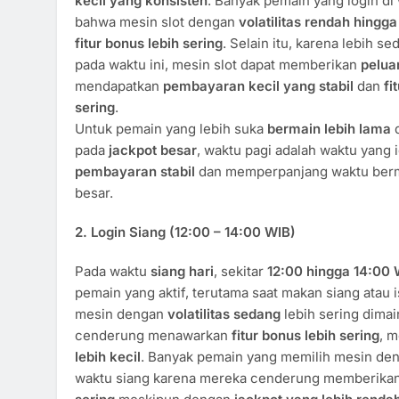
kecil yang konsisten
. Banyak pemain yang login di
bahwa mesin slot dengan
volatilitas rendah hingg
fitur bonus lebih sering
. Selain itu, karena lebih se
pada waktu ini, mesin slot dapat memberikan
pelua
mendapatkan
pembayaran kecil yang stabil
dan
fi
sering
.
Untuk pemain yang lebih suka
bermain lebih lama
d
pada
jackpot besar
, waktu pagi adalah waktu yang 
pembayaran stabil
dan memperpanjang waktu berma
besar.
2.
Login Siang (12:00 – 14:00 WIB)
Pada waktu
siang hari
, sekitar
12:00 hingga 14:00 
pemain yang aktif, terutama saat makan siang atau is
mesin dengan
volatilitas sedang
lebih sering dimai
cenderung menawarkan
fitur bonus lebih sering
, 
lebih kecil
. Banyak pemain yang memilih mesin de
waktu siang karena mereka cenderung memberika