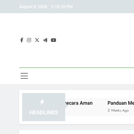
Skip
August 8, 2026
3:18:33 PM
to
content
Pow
Temukan P
rbagai Perangkat secara Aman
Panduan Memilih Link de
2 Weeks Ago
HEADLINES