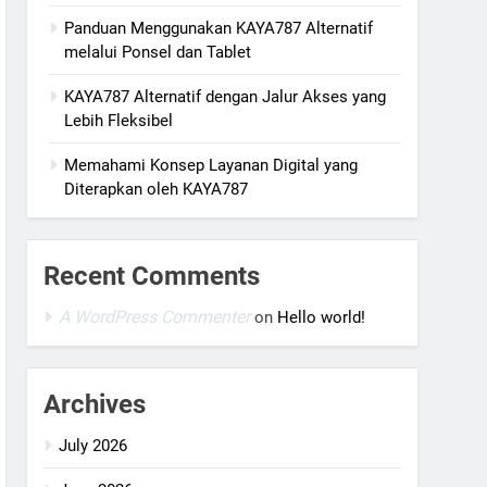
Panduan Menggunakan KAYA787 Alternatif
melalui Ponsel dan Tablet
KAYA787 Alternatif dengan Jalur Akses yang
Lebih Fleksibel
Memahami Konsep Layanan Digital yang
Diterapkan oleh KAYA787
Recent Comments
A WordPress Commenter
on
Hello world!
Archives
July 2026