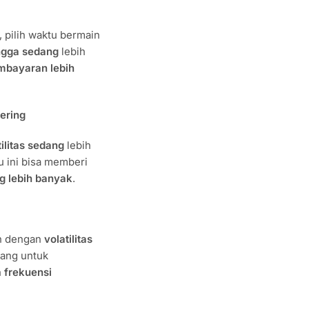
, pilih waktu bermain
ingga sedang
lebih
mbayaran lebih
Sering
tilitas sedang
lebih
u ini bisa memberi
ng lebih banyak
.
in dengan
volatilitas
uang untuk
n
frekuensi