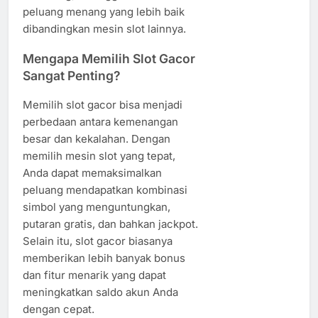
peluang menang yang lebih baik
dibandingkan mesin slot lainnya.
Mengapa Memilih Slot Gacor
Sangat Penting?
Memilih slot gacor bisa menjadi
perbedaan antara kemenangan
besar dan kekalahan. Dengan
memilih mesin slot yang tepat,
Anda dapat memaksimalkan
peluang mendapatkan kombinasi
simbol yang menguntungkan,
putaran gratis, dan bahkan jackpot.
Selain itu, slot gacor biasanya
memberikan lebih banyak bonus
dan fitur menarik yang dapat
meningkatkan saldo akun Anda
dengan cepat.