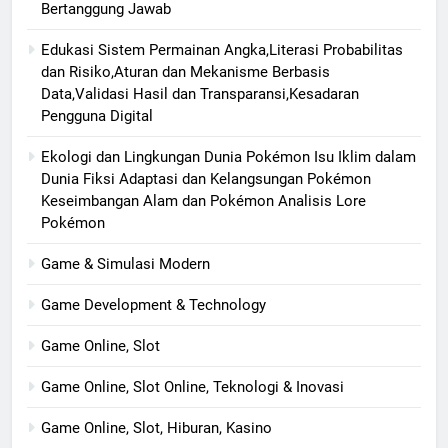
Bertanggung Jawab
Edukasi Sistem Permainan Angka,Literasi Probabilitas
dan Risiko,Aturan dan Mekanisme Berbasis
Data,Validasi Hasil dan Transparansi,Kesadaran
Pengguna Digital
Ekologi dan Lingkungan Dunia Pokémon Isu Iklim dalam
Dunia Fiksi Adaptasi dan Kelangsungan Pokémon
Keseimbangan Alam dan Pokémon Analisis Lore
Pokémon
Game & Simulasi Modern
Game Development & Technology
Game Online, Slot
Game Online, Slot Online, Teknologi & Inovasi
Game Online, Slot, Hiburan, Kasino