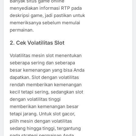
Banyak situs game online
menyediakan informasi RTP pada
deskripsi game, jadi pastikan untuk
memeriksanya sebelum memulai
permainan.
2. Cek Volatilitas Slot
Volatilitas mesin slot menentukan
seberapa sering dan seberapa
besar kemenangan yang bisa Anda
dapatkan. Slot dengan volatilitas
rendah memberikan kemenangan
kecil tetapi sering, sedangkan slot
dengan volatilitas tinggi
memberikan kemenangan besar
tetapi jarang. Untuk slot gacor,
pilih mesin dengan volatilitas
sedang hingga tinggi, tergantung
pada strategi permainan Anda.