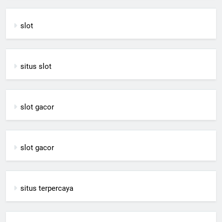
slot
situs slot
slot gacor
slot gacor
situs terpercaya