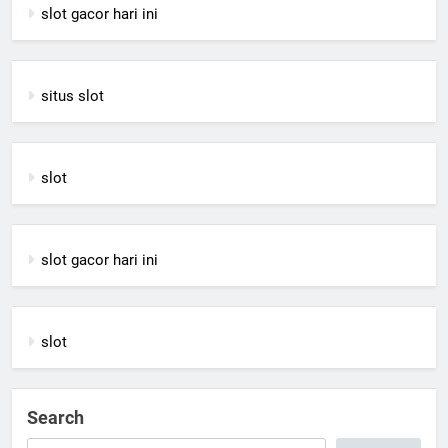
slot gacor hari ini
situs slot
slot
slot gacor hari ini
slot
Search