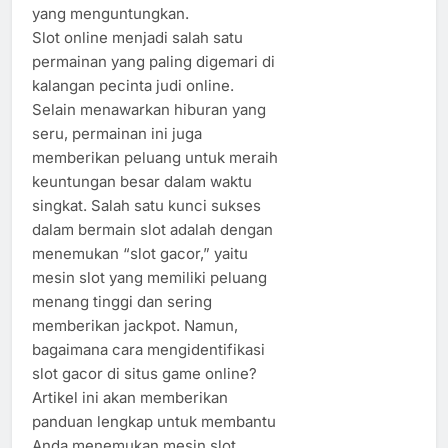
yang menguntungkan.
Slot online menjadi salah satu
permainan yang paling digemari di
kalangan pecinta judi online.
Selain menawarkan hiburan yang
seru, permainan ini juga
memberikan peluang untuk meraih
keuntungan besar dalam waktu
singkat. Salah satu kunci sukses
dalam bermain slot adalah dengan
menemukan “slot gacor,” yaitu
mesin slot yang memiliki peluang
menang tinggi dan sering
memberikan jackpot. Namun,
bagaimana cara mengidentifikasi
slot gacor di situs game online?
Artikel ini akan memberikan
panduan lengkap untuk membantu
Anda menemukan mesin slot