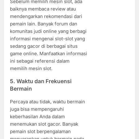
Sebelum memilih mesin slot, ada
baiknya membaca review atau
mendengarkan rekomendasi dari
pemain lain. Banyak forum dan
komunitas judi online yang berbagi
informasi mengenai slot-slot yang
sedang gacor di berbagai situs
game online. Manfaatkan informasi
ini sebagai referensi dalam
memilih mesin slot.
5. Waktu dan Frekuensi
Bermain
Percaya atau tidak, waktu bermain
juga bisa mempengaruhi
keberhasilan Anda dalam
menemukan slot gacor. Banyak
pemain slot berpengalaman
menyarankan untuk bermain pada