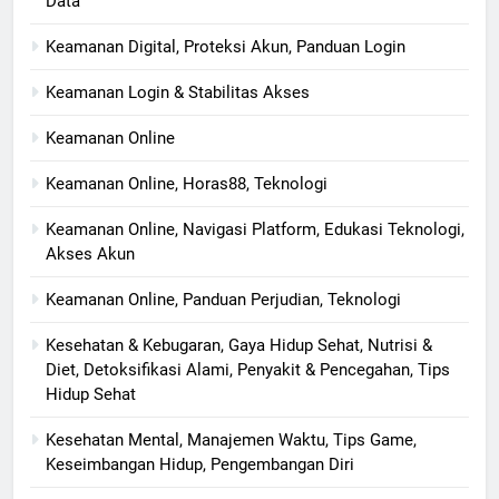
Data
Keamanan Digital, Proteksi Akun, Panduan Login
Keamanan Login & Stabilitas Akses
Keamanan Online
Keamanan Online, Horas88, Teknologi
Keamanan Online, Navigasi Platform, Edukasi Teknologi,
Akses Akun
Keamanan Online, Panduan Perjudian, Teknologi
Kesehatan & Kebugaran, Gaya Hidup Sehat, Nutrisi &
Diet, Detoksifikasi Alami, Penyakit & Pencegahan, Tips
Hidup Sehat
Kesehatan Mental, Manajemen Waktu, Tips Game,
Keseimbangan Hidup, Pengembangan Diri