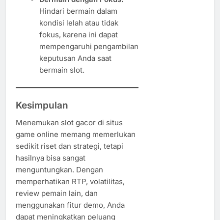
Hindari bermain dalam
kondisi lelah atau tidak
fokus, karena ini dapat
mempengaruhi pengambilan
keputusan Anda saat
bermain slot.
Kesimpulan
Menemukan slot gacor di situs
game online memang memerlukan
sedikit riset dan strategi, tetapi
hasilnya bisa sangat
menguntungkan. Dengan
memperhatikan RTP, volatilitas,
review pemain lain, dan
menggunakan fitur demo, Anda
dapat meningkatkan peluang