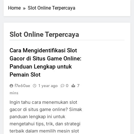
Home
Slot Online Terpercaya
Slot Online Terpercaya
Cara Mengidentifikasi Slot
Gacor di Situs Game Online:
Panduan Lengkap untuk
Pemain Slot
f7e60ae
1 year ago
0
7
mins
Ingin tahu cara menemukan slot
gacor di situs game online? Simak
panduan lengkap ini untuk
mengetahui tips, trik, dan strategi
terbaik dalam memilih mesin slot