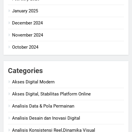
January 2025
December 2024
November 2024
October 2024
Categories
Akses Digital Modern
Akses Digital, Stabilitas Platform Online
Analisis Data & Pola Permainan
Analisis Desain dan Inovasi Digital
Analisis Konsistensi Reel,Dinamika Visual