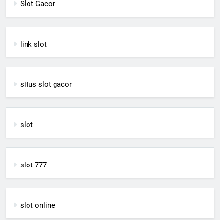
Slot Gacor
link slot
situs slot gacor
slot
slot 777
slot online