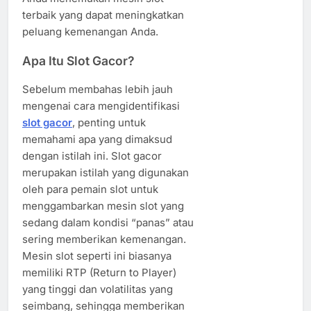
terbaik yang dapat meningkatkan
peluang kemenangan Anda.
Apa Itu Slot Gacor?
Sebelum membahas lebih jauh
mengenai cara mengidentifikasi
slot gacor
, penting untuk
memahami apa yang dimaksud
dengan istilah ini. Slot gacor
merupakan istilah yang digunakan
oleh para pemain slot untuk
menggambarkan mesin slot yang
sedang dalam kondisi “panas” atau
sering memberikan kemenangan.
Mesin slot seperti ini biasanya
memiliki RTP (Return to Player)
yang tinggi dan volatilitas yang
seimbang, sehingga memberikan