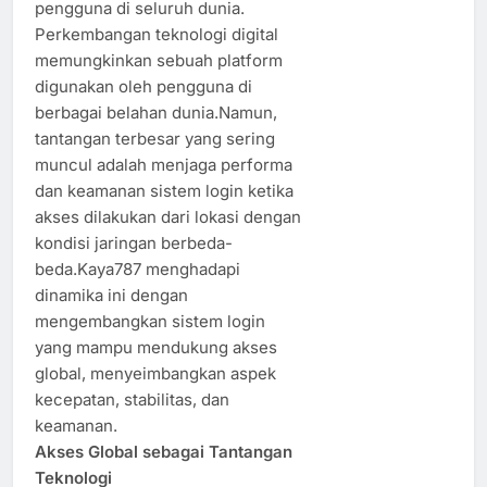
pengguna di seluruh dunia.
Perkembangan teknologi digital
memungkinkan sebuah platform
digunakan oleh pengguna di
berbagai belahan dunia.Namun,
tantangan terbesar yang sering
muncul adalah menjaga performa
dan keamanan sistem login ketika
akses dilakukan dari lokasi dengan
kondisi jaringan berbeda-
beda.Kaya787 menghadapi
dinamika ini dengan
mengembangkan sistem login
yang mampu mendukung akses
global, menyeimbangkan aspek
kecepatan, stabilitas, dan
keamanan.
Akses Global sebagai Tantangan
Teknologi