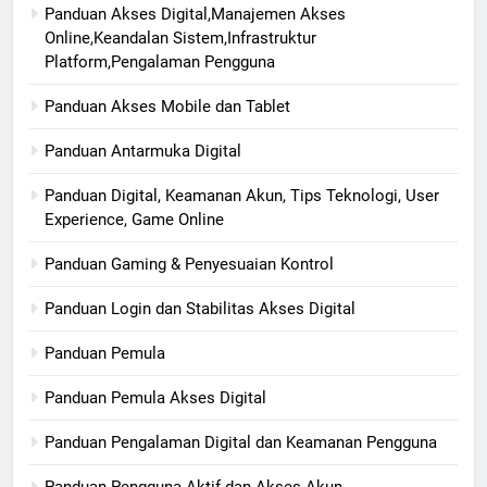
Panduan Akses Digital,Manajemen Akses
Online,Keandalan Sistem,Infrastruktur
Platform,Pengalaman Pengguna
Panduan Akses Mobile dan Tablet
Panduan Antarmuka Digital
Panduan Digital, Keamanan Akun, Tips Teknologi, User
Experience, Game Online
Panduan Gaming & Penyesuaian Kontrol
Panduan Login dan Stabilitas Akses Digital
Panduan Pemula
Panduan Pemula Akses Digital
Panduan Pengalaman Digital dan Keamanan Pengguna