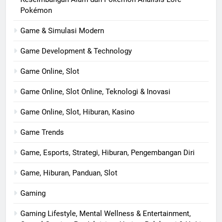
Pokémon
Game & Simulasi Modern
Game Development & Technology
Game Online, Slot
Game Online, Slot Online, Teknologi & Inovasi
Game Online, Slot, Hiburan, Kasino
Game Trends
Game, Esports, Strategi, Hiburan, Pengembangan Diri
Game, Hiburan, Panduan, Slot
Gaming
Gaming Lifestyle, Mental Wellness & Entertainment,