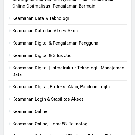
Online Optimalisasi Pengalaman Bermain
Keamanan Data & Teknologi
Keamanan Data dan Akses Akun
Keamanan Digital & Pengalaman Pengguna
Keamanan Digital & Situs Judi
Keamanan Digital | Infrastruktur Teknologi | Manajemen
Data
Keamanan Digital, Proteksi Akun, Panduan Login
Keamanan Login & Stabilitas Akses
Keamanan Online
Keamanan Online, Horas88, Teknologi