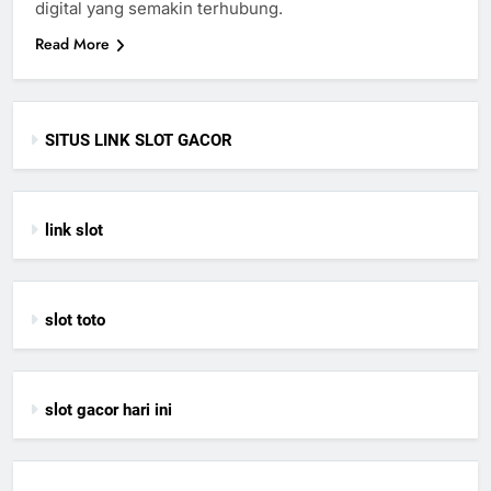
digital yang semakin terhubung.
Read More
SITUS LINK SLOT GACOR
link slot
slot toto
slot gacor hari ini