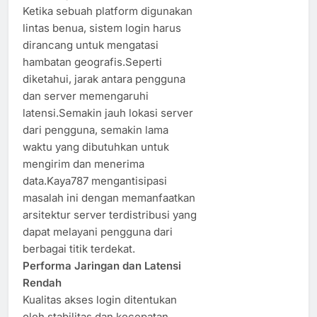
Ketika sebuah platform digunakan
lintas benua, sistem login harus
dirancang untuk mengatasi
hambatan geografis.Seperti
diketahui, jarak antara pengguna
dan server memengaruhi
latensi.Semakin jauh lokasi server
dari pengguna, semakin lama
waktu yang dibutuhkan untuk
mengirim dan menerima
data.Kaya787 mengantisipasi
masalah ini dengan memanfaatkan
arsitektur server terdistribusi yang
dapat melayani pengguna dari
berbagai titik terdekat.
Performa Jaringan dan Latensi
Rendah
Kualitas akses login ditentukan
oleh stabilitas dan kecepatan