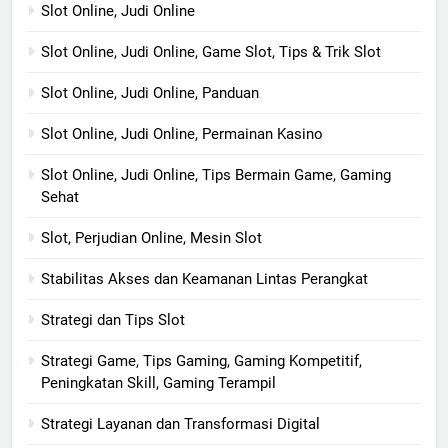
Slot Online, Judi Online
Slot Online, Judi Online, Game Slot, Tips & Trik Slot
Slot Online, Judi Online, Panduan
Slot Online, Judi Online, Permainan Kasino
Slot Online, Judi Online, Tips Bermain Game, Gaming
Sehat
Slot, Perjudian Online, Mesin Slot
Stabilitas Akses dan Keamanan Lintas Perangkat
Strategi dan Tips Slot
Strategi Game, Tips Gaming, Gaming Kompetitif,
Peningkatan Skill, Gaming Terampil
Strategi Layanan dan Transformasi Digital