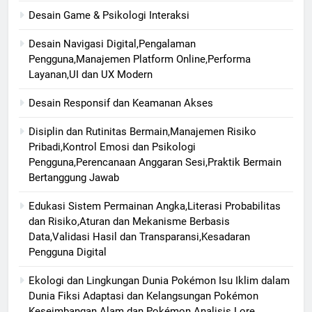
Desain Game & Psikologi Interaksi
Desain Navigasi Digital,Pengalaman
Pengguna,Manajemen Platform Online,Performa
Layanan,UI dan UX Modern
Desain Responsif dan Keamanan Akses
Disiplin dan Rutinitas Bermain,Manajemen Risiko
Pribadi,Kontrol Emosi dan Psikologi
Pengguna,Perencanaan Anggaran Sesi,Praktik Bermain
Bertanggung Jawab
Edukasi Sistem Permainan Angka,Literasi Probabilitas
dan Risiko,Aturan dan Mekanisme Berbasis
Data,Validasi Hasil dan Transparansi,Kesadaran
Pengguna Digital
Ekologi dan Lingkungan Dunia Pokémon Isu Iklim dalam
Dunia Fiksi Adaptasi dan Kelangsungan Pokémon
Keseimbangan Alam dan Pokémon Analisis Lore