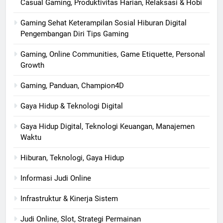
Casual Gaming, Produktivitas Harian, Relaksasi & Hobi
Gaming Sehat Keterampilan Sosial Hiburan Digital
Pengembangan Diri Tips Gaming
Gaming, Online Communities, Game Etiquette, Personal
Growth
Gaming, Panduan, Champion4D
Gaya Hidup & Teknologi Digital
Gaya Hidup Digital, Teknologi Keuangan, Manajemen
Waktu
Hiburan, Teknologi, Gaya Hidup
Informasi Judi Online
Infrastruktur & Kinerja Sistem
Judi Online, Slot, Strategi Permainan