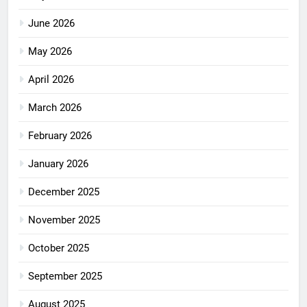
June 2026
May 2026
April 2026
March 2026
February 2026
January 2026
December 2025
November 2025
October 2025
September 2025
August 2025