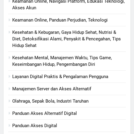
Keamanan Online, Navigasi Platform, Edukasi Teknologi,
Akses Akun
Keamanan Online, Panduan Perjudian, Teknologi
Kesehatan & Kebugaran, Gaya Hidup Sehat, Nutrisi &
Diet, Detoksifikasi Alami, Penyakit & Pencegahan, Tips
Hidup Sehat
Kesehatan Mental, Manajemen Waktu, Tips Game,
Keseimbangan Hidup, Pengembangan Diri
Layanan Digital Praktis & Pengalaman Pengguna
Manajemen Server dan Akses Alternatif
Olahraga, Sepak Bola, Industri Taruhan
Panduan Akses Alternatif Digital
Panduan Akses Digital