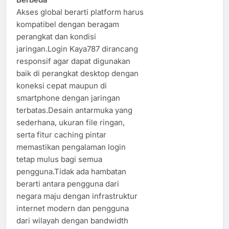
Akses global berarti platform harus
kompatibel dengan beragam
perangkat dan kondisi
jaringan.Login Kaya787 dirancang
responsif agar dapat digunakan
baik di perangkat desktop dengan
koneksi cepat maupun di
smartphone dengan jaringan
terbatas.Desain antarmuka yang
sederhana, ukuran file ringan,
serta fitur caching pintar
memastikan pengalaman login
tetap mulus bagi semua
pengguna.Tidak ada hambatan
berarti antara pengguna dari
negara maju dengan infrastruktur
internet modern dan pengguna
dari wilayah dengan bandwidth