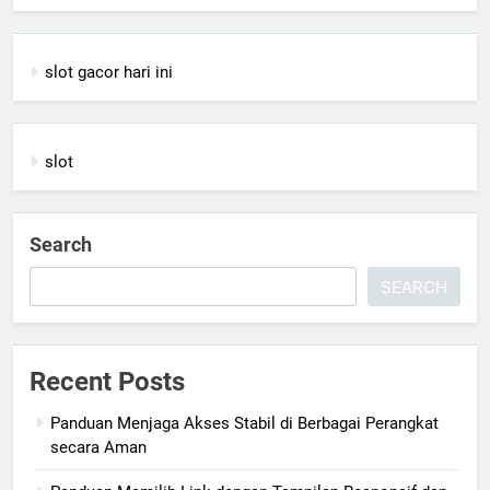
slot gacor hari ini
slot
Search
SEARCH
Recent Posts
Panduan Menjaga Akses Stabil di Berbagai Perangkat
secara Aman