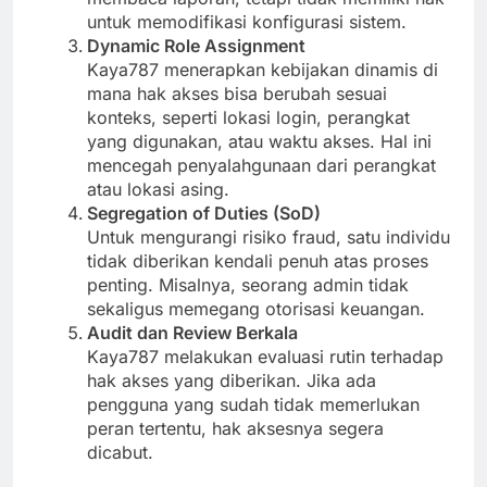
untuk memodifikasi konfigurasi sistem.
Dynamic Role Assignment
Kaya787 menerapkan kebijakan dinamis di
mana hak akses bisa berubah sesuai
konteks, seperti lokasi login, perangkat
yang digunakan, atau waktu akses. Hal ini
mencegah penyalahgunaan dari perangkat
atau lokasi asing.
Segregation of Duties (SoD)
Untuk mengurangi risiko fraud, satu individu
tidak diberikan kendali penuh atas proses
penting. Misalnya, seorang admin tidak
sekaligus memegang otorisasi keuangan.
Audit dan Review Berkala
Kaya787 melakukan evaluasi rutin terhadap
hak akses yang diberikan. Jika ada
pengguna yang sudah tidak memerlukan
peran tertentu, hak aksesnya segera
dicabut.