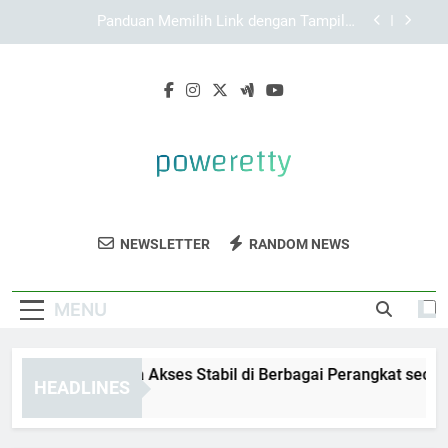
Skip
Panduan Menggunakan KAYA787 Alternatif
to
melalui Ponsel dan Tablet
content
KAYA787 Alternatif dengan Jalur Akses yang
Lebih Fleksibel
Panduan Menjaga Akses Stabil di Berbagai
Perangkat secara Aman
Panduan Memilih Link dengan Tampilan
Responsif dan Praktis di Berbagai Perangkat
Panduan Menggunakan KAYA787 Alternatif
melalui Ponsel dan Tablet
Poweretty
Temukan Produk Kecantikan Dan
KAYA787 Alternatif dengan Jalur Akses yang
NEWSLETTER
RANDOM NEWS
Lebih Fleksibel
Kesehatan Berkualitas Dari Poweretty.
Solusi Terbaik Untuk Merawat Kecantikan
MENU
Anda.
nduan Menjaga Akses Stabil di Berbagai Perangkat secara 
HEADLINES
Weeks Ago