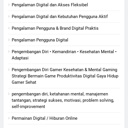
Pengalaman Digital dan Akses Fleksibel
Pengalaman Digital dan Kebutuhan Pengguna Aktif
Pengalaman Pengguna & Brand Digital Praktis
Pengalaman Pengguna Digital
Pengembangan Diri • Kemandirian • Kesehatan Mental •
Adaptasi
Pengembangan Diri Gamer Kesehatan & Mental Gaming
Strategi Bermain Game Produktivitas Digital Gaya Hidup
Gamer Sehat
pengembangan diri, ketahanan mental, manajemen
tantangan, strategi sukses, motivasi, problem solving,
self-improvement
Permainan Digital / Hiburan Online