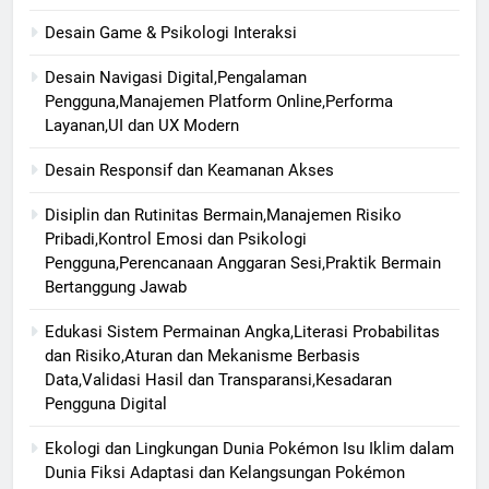
Desain Game & Psikologi Interaksi
Desain Navigasi Digital,Pengalaman
Pengguna,Manajemen Platform Online,Performa
Layanan,UI dan UX Modern
Desain Responsif dan Keamanan Akses
Disiplin dan Rutinitas Bermain,Manajemen Risiko
Pribadi,Kontrol Emosi dan Psikologi
Pengguna,Perencanaan Anggaran Sesi,Praktik Bermain
Bertanggung Jawab
Edukasi Sistem Permainan Angka,Literasi Probabilitas
dan Risiko,Aturan dan Mekanisme Berbasis
Data,Validasi Hasil dan Transparansi,Kesadaran
Pengguna Digital
Ekologi dan Lingkungan Dunia Pokémon Isu Iklim dalam
Dunia Fiksi Adaptasi dan Kelangsungan Pokémon