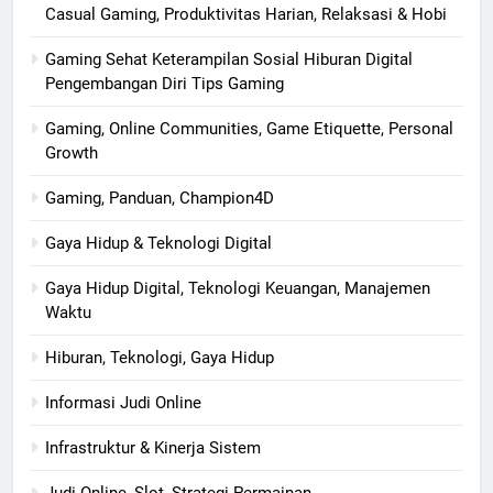
Casual Gaming, Produktivitas Harian, Relaksasi & Hobi
Gaming Sehat Keterampilan Sosial Hiburan Digital
Pengembangan Diri Tips Gaming
Gaming, Online Communities, Game Etiquette, Personal
Growth
Gaming, Panduan, Champion4D
Gaya Hidup & Teknologi Digital
Gaya Hidup Digital, Teknologi Keuangan, Manajemen
Waktu
Hiburan, Teknologi, Gaya Hidup
Informasi Judi Online
Infrastruktur & Kinerja Sistem