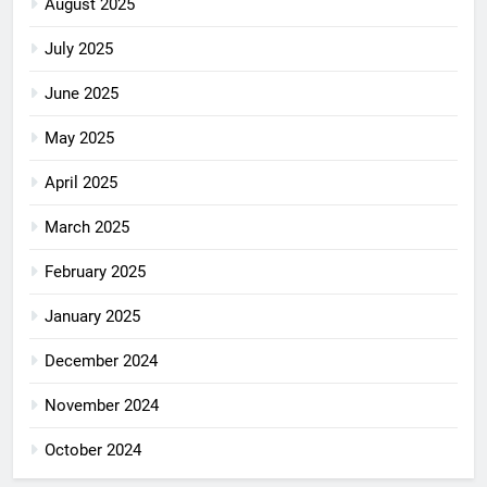
August 2025
July 2025
June 2025
May 2025
April 2025
March 2025
February 2025
January 2025
December 2024
November 2024
October 2024