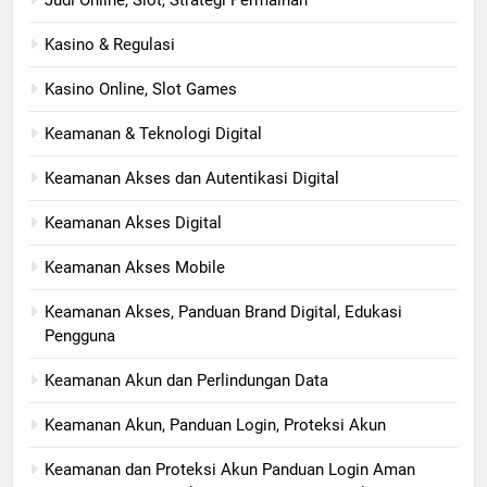
Judi Online, Slot, Strategi Permainan
Kasino & Regulasi
Kasino Online, Slot Games
Keamanan & Teknologi Digital
Keamanan Akses dan Autentikasi Digital
Keamanan Akses Digital
Keamanan Akses Mobile
Keamanan Akses, Panduan Brand Digital, Edukasi
Pengguna
Keamanan Akun dan Perlindungan Data
Keamanan Akun, Panduan Login, Proteksi Akun
Keamanan dan Proteksi Akun Panduan Login Aman