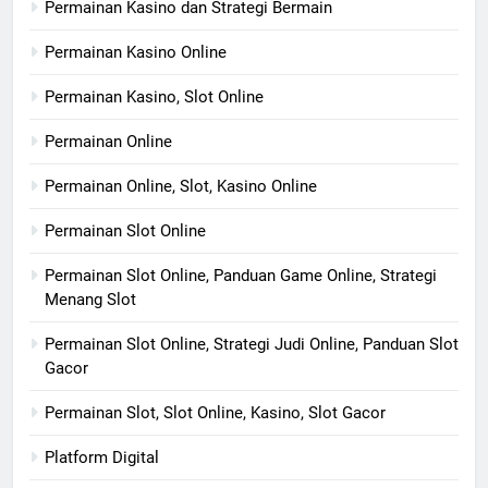
Permainan Kasino dan Strategi Bermain
Permainan Kasino Online
Permainan Kasino, Slot Online
Permainan Online
Permainan Online, Slot, Kasino Online
Permainan Slot Online
Permainan Slot Online, Panduan Game Online, Strategi
Menang Slot
Permainan Slot Online, Strategi Judi Online, Panduan Slot
Gacor
Permainan Slot, Slot Online, Kasino, Slot Gacor
Platform Digital