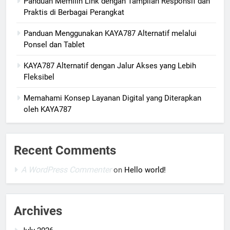
Panduan Memilih Link dengan Tampilan Responsif dan
Praktis di Berbagai Perangkat
Panduan Menggunakan KAYA787 Alternatif melalui
Ponsel dan Tablet
KAYA787 Alternatif dengan Jalur Akses yang Lebih
Fleksibel
Memahami Konsep Layanan Digital yang Diterapkan
oleh KAYA787
Recent Comments
A WordPress Commenter
on
Hello world!
Archives